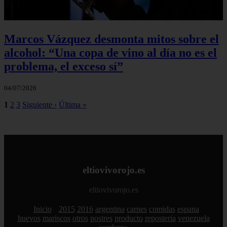
Marcos Vázquez desmonta mitos sobre el
alcohol: “Una copa de vino al día no es el
problema, el exceso sí”
04/07/2026
1
2
3
Siguiente ›
Última »
eltiovivorojo.es
eltiovivorojo.es
Inicio
2015
2016
argentina
carnes
comidas
espana
huevos
mariscos
otros
postres
producto
reposteria
venezuela