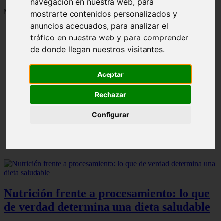
navegación en nuestra web, para
Mostrando 1 - 24 de 1287 artículos
mostrarte contenidos personalizados y
anuncios adecuados, para analizar el
tráfico en nuestra web y para comprender
de donde llegan nuestros visitantes.
Aceptar
Contraindicaciones del espino amarillo: conocelas
❮
❯
ahora
Rechazar
Configurar
Nutrición frente a procesamiento: lo que
de verdad determina una dieta saludable