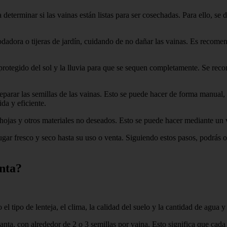
 determinar si las vainas están listas para ser cosechadas. Para ello, se 
odadora o tijeras de jardín, cuidando de no dañar las vainas. Es recomen
r protegido del sol y la lluvia para que se sequen completamente. Se rec
parar las semillas de las vainas. Esto se puede hacer de forma manual, a
da y eficiente.
, hojas y otros materiales no deseados. Esto se puede hacer mediante un v
ugar fresco y seco hasta su uso o venta. Siguiendo estos pasos, podrás 
anta?
el tipo de lenteja, el clima, la calidad del suelo y la cantidad de agua y
ta, con alrededor de 2 o 3 semillas por vaina. Esto significa que cada 