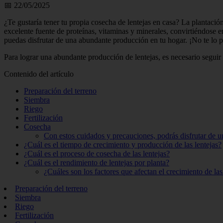
📅 22/05/2025
¿Te gustaría tener tu propia cosecha de lentejas en casa? La plantación
excelente fuente de proteínas, vitaminas y minerales, convirtiéndose e
puedas disfrutar de una abundante producción en tu hogar. ¡No te lo p
Para lograr una abundante producción de lentejas, es necesario seguir 
Contenido del artículo
Preparación del terreno
Siembra
Riego
Fertilización
Cosecha
Con estos cuidados y precauciones, podrás disfrutar de u
¿Cuál es el tiempo de crecimiento y producción de las lentejas?
¿Cuál es el proceso de cosecha de las lentejas?
¿Cuál es el rendimiento de lentejas por planta?
¿Cuáles son los factores que afectan el crecimiento de las
Preparación del terreno
Siembra
Riego
Fertilización