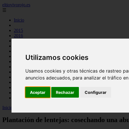
eltiovivorojo.es
☰
Inicio
2015
2016
argentina
carnes
comidas
Utilizamos cookies
espana
huevos
mariscos
Usamos cookies y otras técnicas de rastreo pa
otros
postres
anuncios adecuados, para analizar el tráfico e
producto
reposteria
Aceptar
Rechazar
Configurar
venezuela
verduras
Inicio
>
recetas
>
Plantación de lentejas: cosechando una abundante 
Plantación de lentejas: cosechando una a