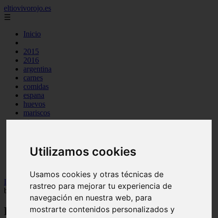
eltiovivorojo.es
☰
Inicio
2015
2016
argentina
carnes
comidas
espana
huevos
mariscos
otros
postres
producto
reposteria
Utilizamos cookies
venezuela
verduras
Usamos cookies y otras técnicas de
Inicio
>
recetas
>
Receta de pimientos rellenos de bacalao sin
rastreo para mejorar tu experiencia de
bechamel
navegación en nuestra web, para
mostrarte contenidos personalizados y
Receta de pimientos rellenos de bacalao