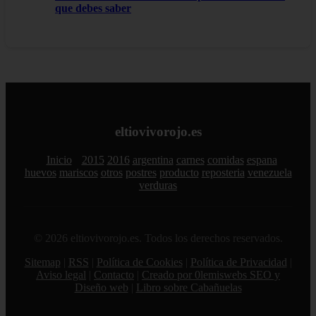
que debes saber
eltiovivorojo.es
Inicio
2015
2016
argentina
carnes
comidas
espana
huevos
mariscos
otros
postres
producto
reposteria
venezuela
verduras
© 2026 eltiovivorojo.es. Todos los derechos reservados.
Sitemap
|
RSS
|
Política de Cookies
|
Política de Privacidad
|
Aviso legal
|
Contacto
|
Creado por 0lemiswebs SEO y
Diseño web
|
Libro sobre Cabañuelas