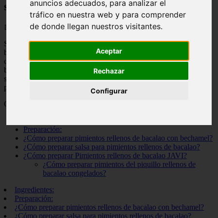
anuncios adecuados, para analizar el
sin bechamel
tráfico en nuestra web y para comprender
de donde llegan nuestros visitantes.
📅 22/05/2025
Si estás buscando una receta deliciosa y fácil de preparar, ¡no
Aceptar
busques más! Esta receta de pimientos rellenos de bacalao te dejará
con ganas de más. Lo mejor de todo es que no necesitas utilizar
bechamel para hacerlos. Así que si eres intolerante a la lactosa o
Rechazar
simplemente prefieres una opción más ligera, ¡esta es la receta
perfecta para ti!
Configurar
Contenido del artículo
Ingredientes:
Preparación:
¿Cómo preparar pimientos rellenos de bacalao con bechamel?
¿Cómo preparar salsa para pimientos rellenos de bacalao?
¿Cómo preparar Pimientos rellenos de bacalao JAVI?
¿Cómo preparar pimientos del piquillo rellenos de
bacalao congelados?
Ingredientes:
Preparación:
¿Cómo preparar pimientos rellenos de bacalao con bechamel?
¿Cómo preparar salsa para pimientos rellenos de bacalao?