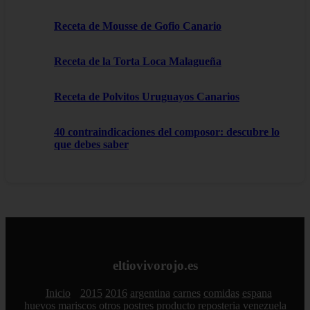
Receta de Mousse de Gofio Canario
Receta de la Torta Loca Malagueña
Receta de Polvitos Uruguayos Canarios
40 contraindicaciones del composor: descubre lo
que debes saber
eltiovivorojo.es
Inicio
2015
2016
argentina
carnes
comidas
espana
huevos
mariscos
otros
postres
producto
reposteria
venezuela