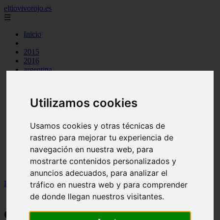
eltiovivorojo.es
☰
Inicio
2015
2016
argentina
carnes
comidas
espana
Utilizamos cookies
huevos
mariscos
otros
Usamos cookies y otras técnicas de
postres
rastreo para mejorar tu experiencia de
producto
navegación en nuestra web, para
reposteria
venezuela
mostrarte contenidos personalizados y
verduras
anuncios adecuados, para analizar el
Inicio
>
recetas
>
Comidas típicas del Estado Aragua (Venezuela)
tráfico en nuestra web y para comprender
【+5 Recetas】
de donde llegan nuestros visitantes.
Comidas típicas del Estado Aragua