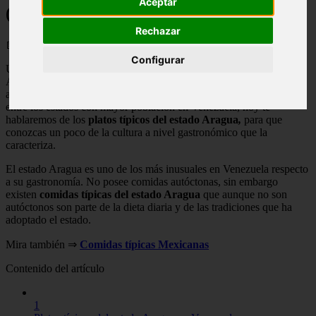
Aceptar
(Venezuela) 【+5 Recetas】
Rechazar
📅 10/06/2025
Configurar
Ubicado al norte de Venezuela, en la costa del mar Caribe, el estado
Aragua es uno de los que posee menos territorio, su población
apenas asciende al millón y medio de habitantes, siendo así el sexto
entre los estados con mayor población en Venezuela, hoy te
hablaremos de los
platos típicos del estado Aragua
,
para que
conozcas un poco de la cultura a nivel gastronómico que la
caracteriza.
El estado Aragua es uno de los más inusuales en Venezuela respecto
a su gastronomía. No posee comidas autóctonas, sin embargo
existen
comidas típicas del estado Aragua
que aunque no son
autóctonos son parte de la dieta diaria y de las tradiciones que ha
adoptado el estado.
Mira también ⇒
Comidas típicas Mexicanas
Contenido del artículo
1