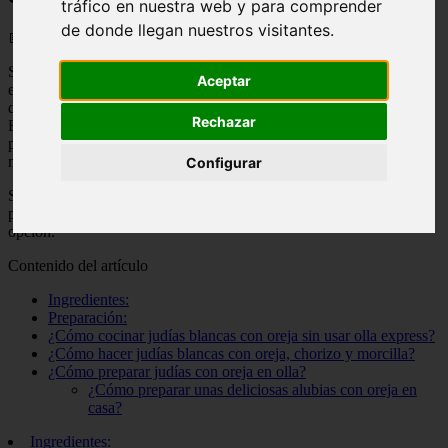
tráfico en nuestra web y para comprender
de donde llegan nuestros visitantes.
📅 22/05/2025
Si eres amante de la comida tradicional española, esta receta te
Aceptar
encantará. Las judías blancas con oreja y chorizo son un plato lleno
de sabor y texturas que te llevarán directo a la cocina de la abuela.
Rechazar
En este artículo, te presentamos una receta fácil y rápida para que
puedas disfrutar de esta delicia en casa. ¡Prepara tus utensilios y
manos a la obra!
Configurar
Si buscas una receta de plato principal que sea deliciosa y fácil de
preparar, las Judías Blancas con Oreja y Chorizo son una excelente
opción.
Contenido del artículo
Ingredientes:
Preparación:
¿Cómo cocinar judías blancas con oreja sin usar olla express?
¿Cómo hacer judías blancas con oreja, chorizo y morcilla?
¿Cómo preparar judías con oreja en olla?
¿Cómo preparar unas deliciosas alubias con oreja en
casa?
Ingredientes: