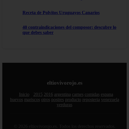
Receta de Polvitos Uruguayos Canarios
40 contraindicaciones del composor: descubre lo
que debes saber
eltiovivorojo.es
Inicio
2015
2016
argentina
carnes
comidas
espana
huevos
mariscos
otros
postres
producto
reposteria
venezuela
verduras
© 2026 eltiovivorojo.es. Todos los derechos reservados.