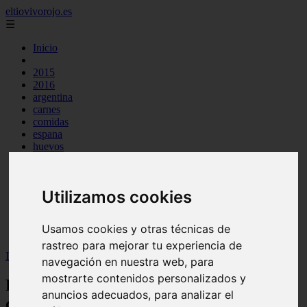
eltiovivorojo.es
☰
Inicio
2015
2016
argentina
carnes
comidas
espana
huevos
mariscos
otros
postres
Utilizamos cookies
producto
reposteria
venezuela
Usamos cookies y otras técnicas de
verduras
rastreo para mejorar tu experiencia de
Inicio
>
recetas
>
Receta de judías blancas con oreja y chorizo
navegación en nuestra web, para
mostrarte contenidos personalizados y
Receta de judías blancas con oreja y
anuncios adecuados, para analizar el
chorizo