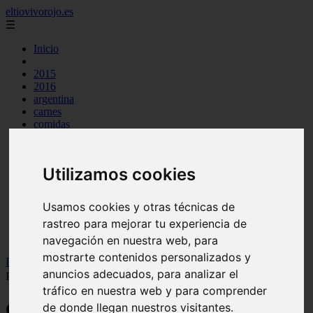
eltiovivorojo.es
☰
Inicio
2015
2016
argentina
carnes
comidas
espana
huevos
mariscos
Utilizamos cookies
otros
postres
producto
Usamos cookies y otras técnicas de
reposteria
rastreo para mejorar tu experiencia de
venezuela
verduras
navegación en nuestra web, para
mostrarte contenidos personalizados y
Inicio
>
recetas
>
Comidas típicas de Córdoba (España) 【 + 5
anuncios adecuados, para analizar el
Recetas Sencillas 】
tráfico en nuestra web y para comprender
Comidas típicas de Córdoba (España) 【
de donde llegan nuestros visitantes.