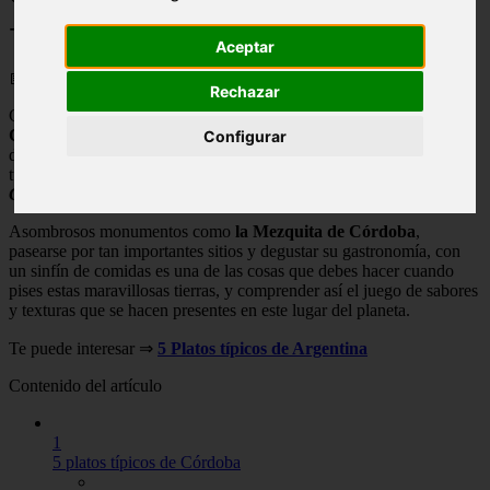
+ 5 Recetas Sencillas 】
Aceptar
📅 08/05/2025
Rechazar
Con aproximadamente
330.000 habitantes la milenaria ciudad de
Córdoba
, cuenta con hermosos lugares que te invitan visitar. Miles
Configurar
de turistas de todos los rincones del mundo se animan a realizar
turismo en diferentes épocas del año, pues las
comidas típicas de
Córdoba
durante los 365 días se pueden degustar.
Asombrosos monumentos como
la Mezquita de Córdoba
,
pasearse por tan importantes sitios y degustar su gastronomía, con
un sinfín de comidas es una de las cosas que debes hacer cuando
pises estas maravillosas tierras, y comprender así el juego de sabores
y texturas que se hacen presentes en este lugar del planeta.
Te puede interesar ⇒
5 Platos típicos de Argentina
Contenido del artículo
1
5 platos típicos de Córdoba