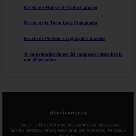
Receta de Mousse de Gofio Canario
Receta de la Torta Loca Malagueña
Receta de Polvitos Uruguayos Canarios
40 contraindicaciones del composor: descubre lo
que debes saber
eltiovivorojo.es
Inicio
2015
2016
argentina
carnes
comidas
espana
huevos
mariscos
otros
postres
producto
reposteria
venezuela
verduras