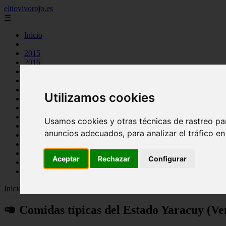
eltiovivorojo.es
☰
Inicio
2015
2016
argentina
carnes
comidas
Utilizamos cookies
espana
huevos
mariscos
Usamos cookies y otras técnicas de rastreo pa
otros
anuncios adecuados, para analizar el tráfico e
postres
producto
reposteria
Aceptar
Rechazar
Configurar
venezuela
verduras
Inicio
>
recetas
>
🥑 Comidas típicas del Estado Yaracuy (Venezuela)
🥑 Comidas típicas del Estado Yaracuy (Ve