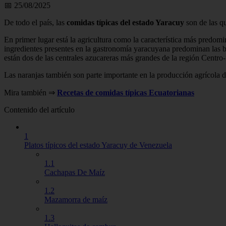
📅 25/08/2025
De todo el país, las
comidas típicas del estado Yaracuy
son de las q
En primer lugar está la agricultura como la característica más predomi
ingredientes presentes en la gastronomía yaracuyana predominan las ba
están dos de las centrales azucareras más grandes de la región Centro
Las naranjas también son parte importante en la producción agrícola de
Mira también ⇒
Recetas de comidas típicas Ecuatorianas
Contenido del artículo
1
Platos típicos del estado Yaracuy de Venezuela
1.1
Cachapas De Maíz
1.2
Mazamorra de maíz
1.3