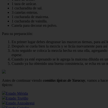
1 taza de azúcar.
1 cucharadita de sal.
3 canelas enteras.
1 cucharada de maicena.
1 cucharada de vainilla.
Canela para decorar en polvo.
Para su preparación:
En primer lugar debes desgranar las mazorcas tiernas, para así l
Después se cuela bien la mezcla y se licúa nuevamente para así 
Acto seguido se coloca la mezcla hecha en una olla, agregando 
espese.
Cuando ya esté espesando se le agrega la maicena diluida en un 
Cuando ya ha obtenido una buena consistencia, se echa en un m
Antes de continuar viendo
comidas típicas de Yaracuy
, vamos a hacer
típicos:
Estado Mérida
Estado Trujillo
Estado Anzoátegui
Estado Cojedes