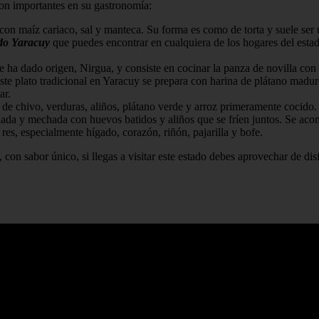
on importantes en su gastronomía:
con maíz cariaco, sal y manteca. Su forma es como de torta y suele ser u
ado Yaracuy
que puedes encontrar en cualquiera de los hogares del estad
e ha dado origen, Nirgua, y consiste en cocinar la panza de novilla con 
este plato tradicional en Yaracuy se prepara con harina de plátano maduro
ar.
a de chivo, verduras, aliños, plátano verde y arroz primeramente cocido
alada y mechada con huevos batidos y aliños que se fríen juntos. Se aco
 res, especialmente hígado, corazón, riñón, pajarilla y bofe.
 con sabor único, si llegas a visitar este estado debes aprovechar de dis