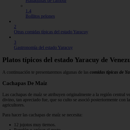
Hallaquitas de cambur
1.4
Bollitos pelones
2
Otras comidas típicas del estado Yaracuy
3
Gastronomía del estado Yaracuy
Platos típicos del estado Yaracuy de Venez
A continuación te presentaremos algunas de las
comidas típicas de Y
Cachapas De Maíz
Las cachapas de maíz se atribuyen originalmente a la región central ve
divino, tan apreciado fue, que su culto se asoció posteriormente con l
agricultores.
Para hacer las cachapas de maíz se necesita:
12 jojotos muy tiernos.
Papelón o azúcar al gusto.