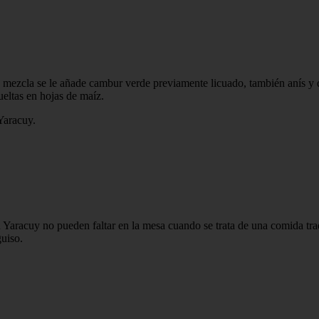
a mezcla se le añade cambur verde previamente licuado, también anís y 
ueltas en hojas de maíz.
Yaracuy.
en Yaracuy no pueden faltar en la mesa cuando se trata de una comida tr
guiso.