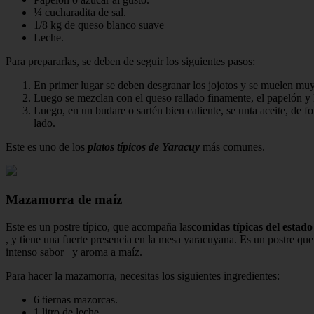
¼ cucharadita de sal.
1/8 kg de queso blanco suave
Leche.
Para prepararlas, se deben de seguir los siguientes pasos:
En primer lugar se deben desgranar los jojotos y se muelen muy
Luego se mezclan con el queso rallado finamente, el papelón y
Luego, en un budare o sartén bien caliente, se unta aceite, de f
lado.
Este es uno de los
platos típicos de Yaracuy
más comunes.
Mazamorra de maíz
Este es un postre típico, que acompaña las
comidas típicas del estad
, y tiene una fuerte presencia en la mesa yaracuyana. Es un postre que
intenso sabor y aroma a maíz.
Para hacer la mazamorra, necesitas los siguientes ingredientes:
6 tiernas mazorcas.
1 litro de leche.