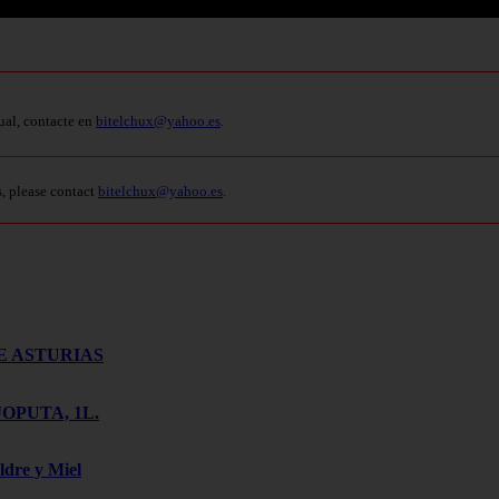
ual, contacte en
bitelchux@yahoo.es
.
s, please contact
bitelchux@yahoo.es
.
E ASTURIAS
OPUTA, 1L.
ldre y Miel