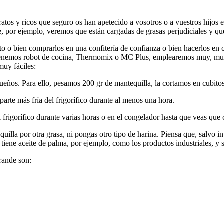
atos y ricos que seguro os han apetecido a vosotros o a vuestros hijos
e, por ejemplo, veremos que están cargadas de grasas perjudiciales y que
 o bien comprarlos en una confitería de confianza o bien hacerlos en 
si tenemos robot de cocina, Thermomix o MC Plus, emplearemos muy, muy
muy fáciles:
eños. Para ello, pesamos 200 gr de mantequilla, la cortamos en cubitos
parte más fría del frigorífico durante al menos una hora.
 frigorífico durante varias horas o en el congelador hasta que veas que 
quilla por otra grasa, ni pongas otro tipo de harina. Piensa que, salvo
o tiene aceite de palma, por ejemplo, como los productos industriales,
rande son: