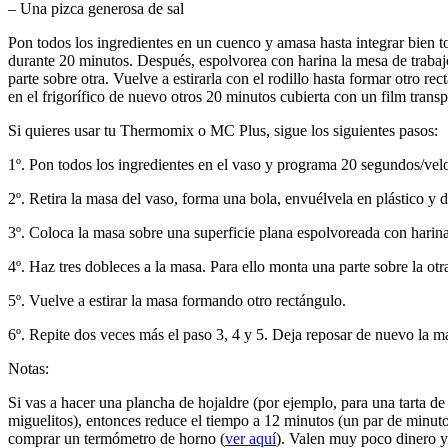
– Una pizca generosa de sal
Pon todos los ingredientes en un cuenco y amasa hasta integrar bien to
durante 20 minutos. Después, espolvorea con harina la mesa de trabajo.
parte sobre otra. Vuelve a estirarla con el rodillo hasta formar otro r
en el frigorífico de nuevo otros 20 minutos cubierta con un film transp
Si quieres usar tu Thermomix o MC Plus, sigue los siguientes pasos:
1º. Pon todos los ingredientes en el vaso y programa 20 segundos/vel
2º. Retira la masa del vaso, forma una bola, envuélvela en plástico y d
3º. Coloca la masa sobre una superficie plana espolvoreada con harina.
4º. Haz tres dobleces a la masa. Para ello monta una parte sobre la ot
5º. Vuelve a estirar la masa formando otro rectángulo.
6º. Repite dos veces más el paso 3, 4 y 5. Deja reposar de nuevo la ma
Notas:
Si vas a hacer una plancha de hojaldre (por ejemplo, para una tarta de
miguelitos), entonces reduce el tiempo a 12 minutos (un par de minuto
comprar un termómetro de horno (
ver aquí
). Valen muy poco dinero y