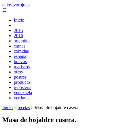
eltiovivorojo.es
☰
Inicio
2015
2016
argentina
carnes
comidas
espana
huevos
mariscos
otros
postres
producto
reposteria
venezuela
verduras
Inicio
>
recetas
>
Masa de hojaldre casera.
Masa de hojaldre casera.