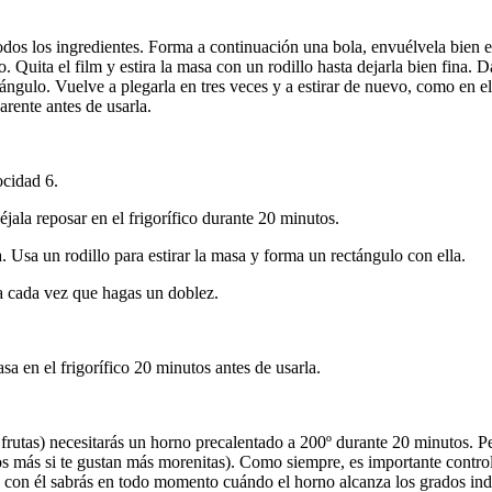
dos los ingredientes. Forma a continuación una bola, envuélvela bien en u
 Quita el film y estira la masa con un rodillo hasta dejarla bien fina.
ectángulo. Vuelve a plegarla en tres veces y a estirar de nuevo, como en 
arente antes de usarla.
ocidad 6.
éjala reposar en el frigorífico durante 20 minutos.
 Usa un rodillo para estirar la masa y forma un rectángulo con ella.
ra cada vez que hagas un doblez.
sa en el frigorífico 20 minutos antes de usarla.
 frutas) necesitarás un horno precalentado a 200º durante 20 minutos. P
s más si te gustan más morenitas). Como siempre, es importante control
 con él sabrás en todo momento cuándo el horno alcanza los grados indic