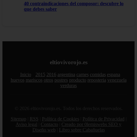
40 contraindicaciones del composor: descubre lo
que debes saber
eltiovivorojo.es
Inicio
2015
2016
argentina
carnes
comidas
espana
huevos
mariscos
otros
postres
producto
reposteria
venezuela
verduras
© 2026 eltiovivorojo.es. Todos los derechos reservados.
Sitemap
|
RSS
|
Política de Cookies
|
Política de Privacidad
|
Aviso legal
|
Contacto
|
Creado por 0lemiswebs SEO y
Diseño web
|
Libro sobre Cabañuelas