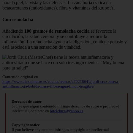
para la piel, la vista y las defensas. La zanahoria es rica en
betacarotenos (antioxidantes), fibra y vitaminas del grupo A.
Con remolacha
Añadiendo
100 gramos de remolacha cocida
se favorece la
circulación, la salud cerebral y se contribuye a reducir la
inflamación. La remolacha ayuda a la digestión, contiene potasio y
está asociada a una sensación de vitalidad.
Contenido original en
https://www.diezminutos.es/cocina/recetas/a70218641/jordi-cruz-receta-
antinflamatoria-bebida-maravillosa-agua-limon-jengibre/
Derechos de autor
Si cree que algún contenido infringe derechos de autor o propiedad
intelectual, contacte en
bitelchux@yahoo.es
.
Copyright notice
If you believe any content infringes copyright or intellectual