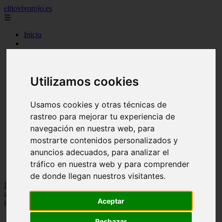
eltiovivorojo.es
☰
Inicio
2015
2016
argentina
Utilizamos cookies
carnes
comidas
espana
Usamos cookies y otras técnicas de
huevos
mariscos
rastreo para mejorar tu experiencia de
otros
navegación en nuestra web, para
postres
mostrarte contenidos personalizados y
producto
reposteria
anuncios adecuados, para analizar el
venezuela
tráfico en nuestra web y para comprender
verduras
de donde llegan nuestros visitantes.
Inicio
>
recetas
>
Jordi Cruz (MasterChef) tiene la receta
antiinflamatoria y antirresfriado que se hace con solo tres
Aceptar
ingredientes: "Muy buena para tu salud"
Rechazar