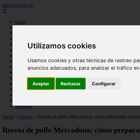
eltiovivorojo.es
☰
Inicio
2015
2016
Utilizamos cookies
argentina
carnes
comidas
Usamos cookies y otras técnicas de rastreo pa
espana
huevos
anuncios adecuados, para analizar el tráfico e
mariscos
otros
postres
Aceptar
Rechazar
Configurar
producto
reposteria
venezuela
verduras
Inicio
>
recetas
>
Receta de pollo Mercadona: cómo prepararlo rápido
Receta de pollo Mercadona: cómo preparar