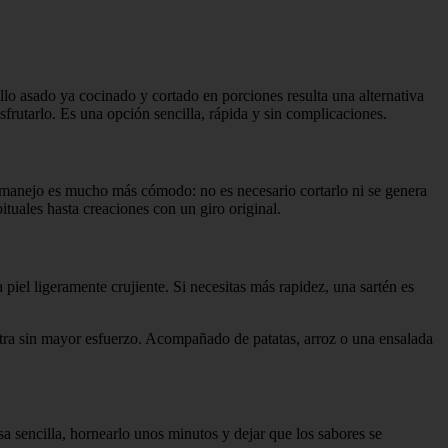
lo asado ya cocinado y cortado en porciones resulta una alternativa
frutarlo. Es una opción sencilla, rápida y sin complicaciones.
 su manejo es mucho más cómodo: no es necesario cortarlo ni se genera
tuales hasta creaciones con un giro original.
iel ligeramente crujiente. Si necesitas más rapidez, una sartén es
xtra sin mayor esfuerzo. Acompañado de patatas, arroz o una ensalada
sa sencilla, hornearlo unos minutos y dejar que los sabores se