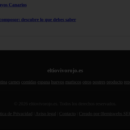
ayos Canarios
 composor: descubre lo que debes saber
eltiovivorojo.es
tina
carnes
comidas
espana
huevos
mariscos
otros
postres
producto
rep
© 2026 eltiovivorojo.es. Todos los derechos reservados.
tica de Privacidad
|
Aviso legal
|
Contacto
|
Creado por 0lemiswebs SE