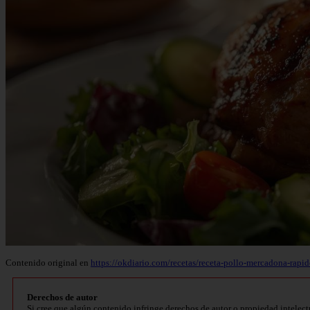
Contenido original en
https://okdiario.com/recetas/receta-pollo-mercadona-rap
Derechos de autor
Si cree que algún contenido infringe derechos de autor o propiedad intelect