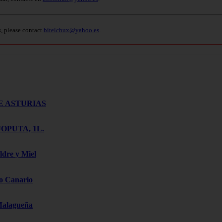
s, please contact
bitelchux@yahoo.es
.
E ASTURIAS
OPUTA, 1L.
ldre y Miel
o Canario
Malagueña