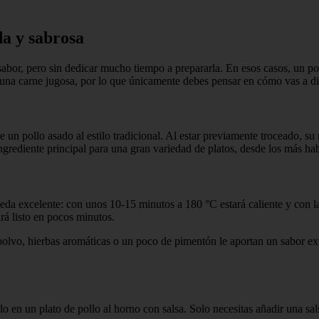
da y sabrosa
abor, pero sin dedicar mucho tiempo a prepararla. En esos casos, un pol
una carne jugosa, por lo que únicamente debes pensar en cómo vas a dis
de un pollo asado al estilo tradicional. Al estar previamente troceado,
rediente principal para una gran variedad de platos, desde los más habi
a excelente: con unos 10-15 minutos a 180 °C estará caliente y con la p
rá listo en pocos minutos.
polvo, hierbas aromáticas o un poco de pimentón le aportan un sabor e
o en un plato de pollo al horno con salsa. Solo necesitas añadir una sal