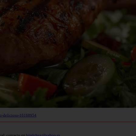
ido-delicioso-16168954
ual, contacte en
bitelchux@yahoo.es
.