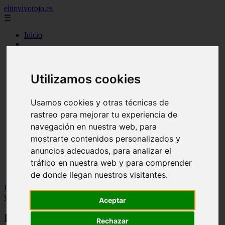
eltiovivorojo.es
☰
Inicio
2015
2016
argentina
Utilizamos cookies
carnes
comidas
espana
Usamos cookies y otras técnicas de
huevos
rastreo para mejorar tu experiencia de
mariscos
otros
navegación en nuestra web, para
postres
mostrarte contenidos personalizados y
producto
anuncios adecuados, para analizar el
reposteria
venezuela
tráfico en nuestra web y para comprender
verduras
de donde llegan nuestros visitantes.
Inicio
>
recetas
>
Recetas Cookeo: Carrilleras de cerdo al vino tinto
y la mostaza
Aceptar
Recetas Cookeo: Carrilleras de cerdo al
Rechazar