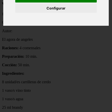
vino tinto y la mostaza
Configurar
📅 13/05/2025
Carrilleras de cerdo al vino tinto y la mostaza
Autor:
El agora de angeles
Raciones:
4 comensales
Preparación:
10 min.
Cocción:
50 min.
Ingredientes:
8 unidad/es carrilleras de cerdo
1 vaso/s vino tinto
1 vaso/s agua
25 ml brandy