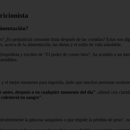
ricionista
limentación?
 ¿Es perjudicial consumir fruta después de las comidas? Estas son algu
 acerca de la alimentación, las dietas y el estilo de vida saludable.
 @equidieta y escritor de "El poder de comer bien", ha acudido a un me
xtendidos.
ta y el mejor momento para ingerirla, dado que muchas personas sostien
 antes, después o en cualquier momento del día"
, afirmó con clari
colesterol en sangre"
.
erablemente la glucosa sanguínea o que impide la pérdida de peso", no