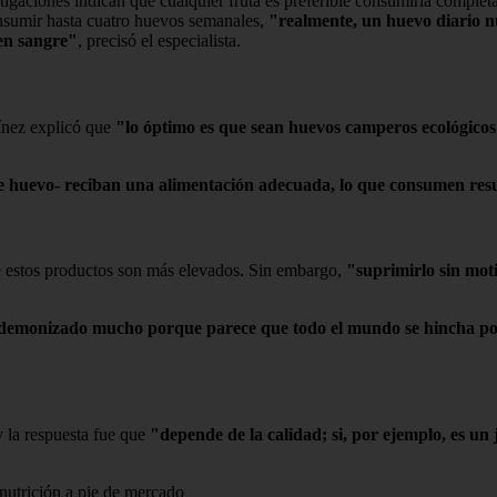
tigaciones indican que cualquier fruta es preferible consumirla completa
umir hasta cuatro huevos semanales,
"realmente, un huevo diario 
 en sangre"
, precisó el especialista.
tínez explicó que
"lo óptimo es que sean huevos camperos ecológicos p
o de huevo- reciban una alimentación adecuada, lo que consumen re
de estos productos son más elevados. Sin embargo,
"suprimirlo sin mot
se ha demonizado mucho porque parece que todo el mundo se hincha p
y la respuesta fue que
"depende de la calidad; si, por ejemplo, es un