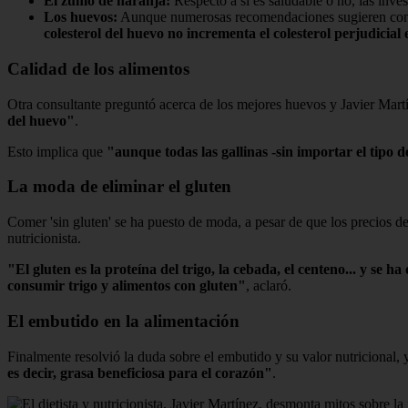
El zumo de naranja:
Respecto a si es saludable o no, las inves
Los huevos:
Aunque numerosas recomendaciones sugieren cons
colesterol del huevo no incrementa el colesterol perjudicial
Calidad de los alimentos
Otra consultante preguntó acerca de los mejores huevos y Javier Mar
del huevo"
.
Esto implica que
"aunque todas las gallinas -sin importar el tip
La moda de eliminar el gluten
Comer 'sin gluten' se ha puesto de moda, a pesar de que los precios 
nutricionista.
"El gluten es la proteína del trigo, la cebada, el centeno... y 
consumir trigo y alimentos con gluten"
, aclaró.
El embutido en la alimentación
Finalmente resolvió la duda sobre el embutido y su valor nutricional, 
es decir, grasa beneficiosa para el corazón"
.