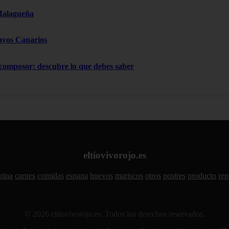
Malagueña
ayos Canarios
 composor: descubre lo que debes saber
eltiovivorojo.es
tina
carnes
comidas
espana
huevos
mariscos
otros
postres
producto
rep
© 2026 eltiovivorojo.es. Todos los derechos reservados.