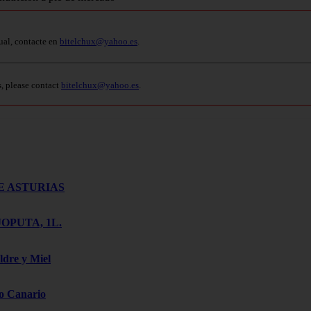
ual, contacte en
bitelchux@yahoo.es
.
s, please contact
bitelchux@yahoo.es
.
E ASTURIAS
OPUTA, 1L.
ldre y Miel
o Canario