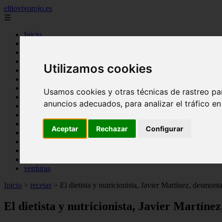
eltiovivorojo.es
☰
Inicio
2015
2016
Utilizamos cookies
argentina
carnes
comidas
Usamos cookies y otras técnicas de rastreo pa
espana
anuncios adecuados, para analizar el tráfico e
huevos
mariscos
otros
Aceptar
Rechazar
Configurar
postres
producto
reposteria
venezuela
verduras
Inicio
>
recetas
>
El dietista y nutricionista, Javier Martínez, desmont
El dietista y nutricionista, Javier Martíne