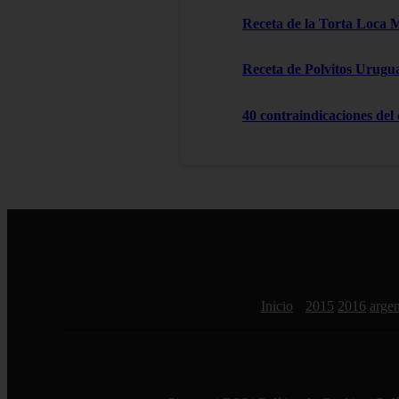
Receta de la Torta Loca 
Receta de Polvitos Urugu
40 contraindicaciones del
Inicio
2015
2016
argen