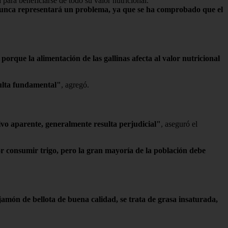
 para beneficiarse de todo su valor nutricional.
nunca representará un problema, ya que se ha comprobado que el
orque la alimentación de las gallinas afecta al valor nutricional
sulta fundamental"
, agregó.
ivo aparente, generalmente resulta perjudicial"
, aseguró el
or consumir trigo, pero la gran mayoría de la población debe
 jamón de bellota de buena calidad, se trata de grasa insaturada,