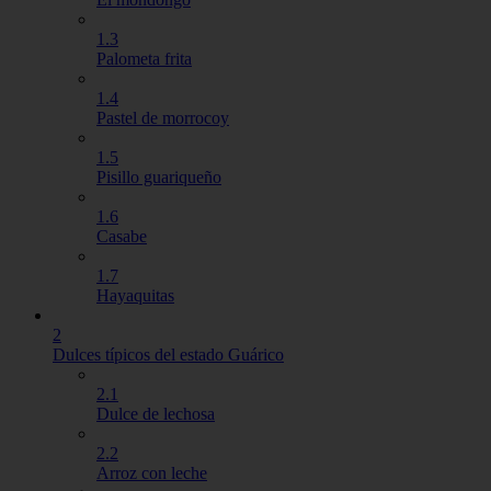
1.3
Palometa frita
1.4
Pastel de morrocoy
1.5
Pisillo guariqueño
1.6
Casabe
1.7
Hayaquitas
2
Dulces típicos del estado Guárico
2.1
Dulce de lechosa
2.2
Arroz con leche