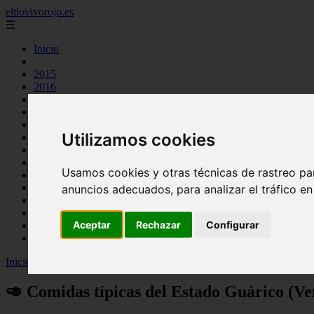
eltiovivorojo.es
☰
Inicio
2015
2016
argentina
carnes
comidas
Utilizamos cookies
espana
huevos
mariscos
Usamos cookies y otras técnicas de rastreo pa
otros
postres
anuncios adecuados, para analizar el tráfico e
producto
reposteria
Aceptar
Rechazar
Configurar
venezuela
verduras
Inicio
>
recetas
>
🥑 Comidas típicas del Estado Guárico (Venezuela) 
🥑 Comidas típicas del Estado Guárico (Ven