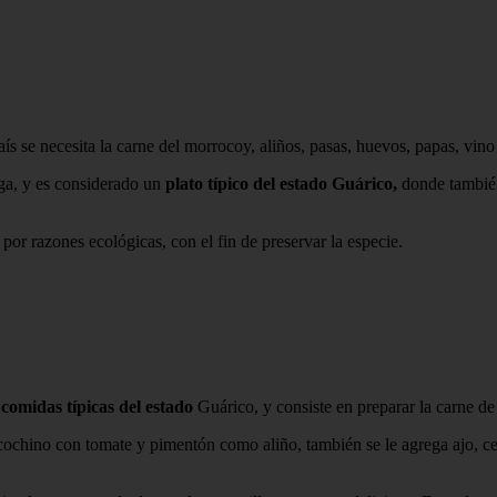
ís se necesita la carne del morrocoy, aliños, pasas, huevos, papas, vino
uga, y es considerado un
plato típico del estado Guárico,
donde también
or razones ecológicas, con el fin de preservar la especie.
s
comidas típicas del estado
Guárico, y consiste en preparar la carne de
 cochino con tomate y pimentón como aliño, también se le agrega ajo, cebo