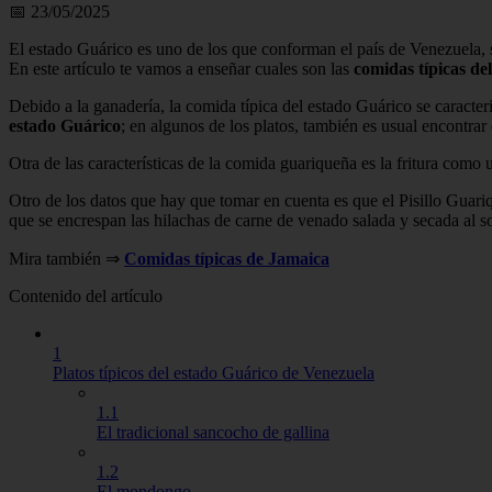
📅 23/05/2025
El estado Guárico es uno de los que conforman el país de Venezuela, se
En este artículo te vamos a enseñar cuales son las
comidas típicas de
Debido a la ganadería, la comida típica del estado Guárico se caracteriz
estado Guárico
; en algunos de los platos, también es usual encontra
Otra de las características de la comida guariqueña es la fritura como
Otro de los datos que hay que tomar en cuenta es que el Pisillo Guariq
que se encrespan las hilachas de carne de venado salada y secada al s
Mira también ⇒
Comidas típicas de Jamaica
Contenido del artículo
1
Platos típicos del estado Guárico de Venezuela
1.1
El tradicional sancocho de gallina
1.2
El mondongo