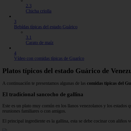
2.3
Chicha criolla
3
Bebídas típicas del estado Guárico
3.1
Carato de maíz
4
Vídeo con comidas típicas de Guaríco
Platos típicos del estado Guárico de Venez
A continuación te presentamos algunas de las
comidas típicas del G
El tradicional sancocho de gallina
Este es un plato muy común en los llanos venezolanos y los estados qu
reuniones familiares o con amigos.
El principal ingrediente es la gallina, esta se debe cocinar con aliños