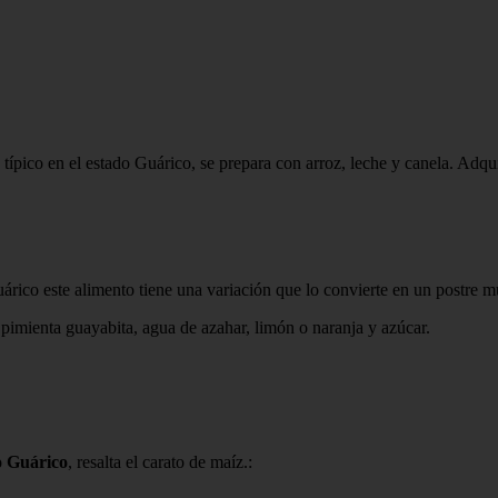
s típico en el estado Guárico, se prepara con arroz, leche y canela. Adq
árico este alimento tiene una variación que lo convierte en un postre m
 pimienta guayabita, agua de azahar, limón o naranja y azúcar.
o Guárico
, resalta el carato de maíz.: