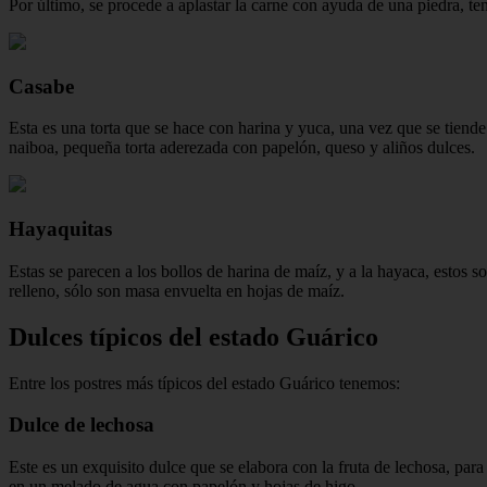
Por último, se procede a aplastar la carne con ayuda de una piedra, te
Casabe
Esta es una torta que se hace con harina y yuca, una vez que se tiende
naiboa, pequeña torta aderezada con papelón, queso y aliños dulces.
Hayaquitas
Estas se parecen a los bollos de harina de maíz, y a la hayaca, estos so
relleno, sólo son masa envuelta en hojas de maíz.
Dulces típicos del estado Guárico
Entre los postres más típicos del estado Guárico tenemos:
Dulce de lechosa
Este es un exquisito dulce que se elabora con la fruta de lechosa, para
en un melado de agua con papelón y hojas de higo.