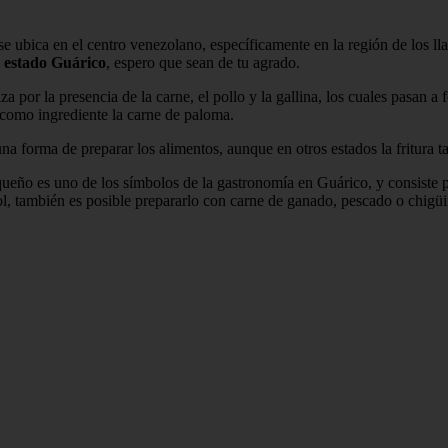
 ubica en el centro venezolano, específicamente en la región de los lla
l estado Guárico
, espero que sean de tu agrado.
a por la presencia de la carne, el pollo y la gallina, los cuales pasan a 
r como ingrediente la carne de paloma.
 una forma de preparar los alimentos, aunque en otros estados la fritura
ueño es uno de los símbolos de la gastronomía en Guárico, y consiste prec
ol, también es posible prepararlo con carne de ganado, pescado o chigüi