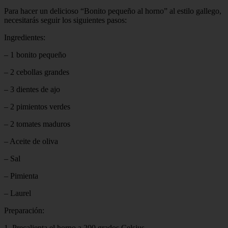
Para hacer un delicioso “Bonito pequeño al horno” al estilo gallego,
necesitarás seguir los siguientes pasos:
Ingredientes:
– 1 bonito pequeño
– 2 cebollas grandes
– 3 dientes de ajo
– 2 pimientos verdes
– 2 tomates maduros
– Aceite de oliva
– Sal
– Pimienta
– Laurel
Preparación:
1. Precalienta el horno a 200 grados Celsius.