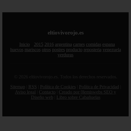
eltiovivorojo.es
Inicio
2015
2016
argentina
carnes
comidas
espana
huevos
mariscos
otros
postres
producto
reposteria
venezuela
verduras
© 2026 eltiovivorojo.es. Todos los derechos reservados.
Sitemap
|
RSS
|
Política de Cookies
|
Política de Privacidad
|
Aviso legal
|
Contacto
|
Creado por 0lemiswebs SEO y
Diseño web
|
Libro sobre Cabañuelas