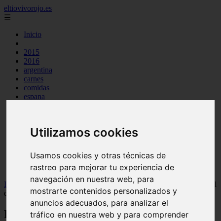
eltiovivorojo.es
☰
Inicio
2015
2016
argentina
carnes
comidas
espana
huevos
mariscos
otros
Utilizamos cookies
postres
producto
reposteria
Usamos cookies y otras técnicas de
venezuela
rastreo para mejorar tu experiencia de
verduras
navegación en nuestra web, para
Inicio
>
recetas
>
Receta de bonito al horno gallega: delicioso y fácil
mostrarte contenidos personalizados y
de preparar
anuncios adecuados, para analizar el
Receta de bonito al horno gallega:
tráfico en nuestra web y para comprender