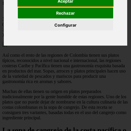
Aceptar
📅 21/05/2025
Rechazar
3.7
(
Configurar
3
)
Así como el resto de las regiones de Colombia tienen sus platos
típicos, reconocidos a nivel nacional e internacional, las regiones
costeras Caribe y Pacífica tienen una gastronomía exquisita basada
en productos del mar. Sopas, arroces y platos principales hacen uso
de la variedad de pescados y mariscos para producir una
gastronomía rica en aromas y sabores.
Muchas de ellas tienen su origen en platos preparados
tradicionalmente por la gente humilde de estas regiones. Uno de los
platos que no puede dejar de nombrarse en la cultura culinaria de las
costas colombianas es la sopa de cangrejo. De esta receta se
consiguen tres variantes, basadas todas en el uso del cangrejo como
ingrediente principal.
La sopa de cangrejo de la costa pacífica o