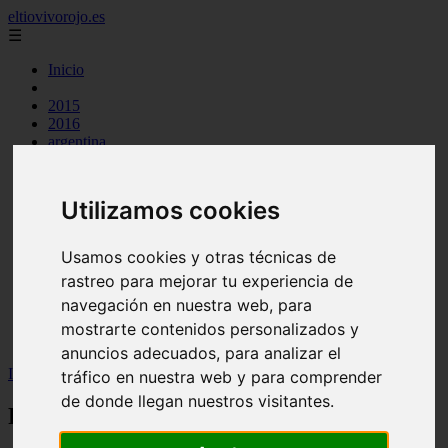
eltiovivorojo.es
☰
Inicio
2015
2016
argentina
carnes
comidas
espana
Utilizamos cookies
huevos
mariscos
otros
Usamos cookies y otras técnicas de
postres
rastreo para mejorar tu experiencia de
producto
navegación en nuestra web, para
reposteria
venezuela
mostrarte contenidos personalizados y
verduras
anuncios adecuados, para analizar el
Inicio
>
recetas
>
Receta Sopa de Cangrejo
tráfico en nuestra web y para comprender
de donde llegan nuestros visitantes.
Receta Sopa de Cangrejo