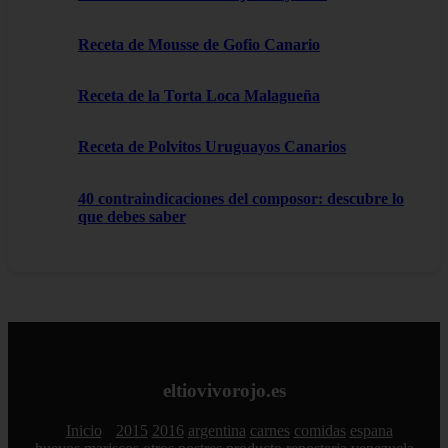
Receta de Mousse de Gofio Canario
Receta de la Torta Loca Malagueña
Receta de Polvitos Uruguayos Canarios
40 contraindicaciones del composor: descubre lo
que debes saber
eltiovivorojo.es
Inicio
2015
2016
argentina
carnes
comidas
espana