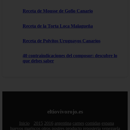
Receta de Mousse de Gofio Canario
Receta de la Torta Loca Malagueña
Receta de Polvitos Uruguayos Canarios
40 contraindicaciones del composor: descubre lo
que debes saber
eltiovivorojo.es
Inicio
2015
2016
argentina
carnes
comidas
espana
huevos
mariscos
otros
postres
producto
reposteria
venezuela