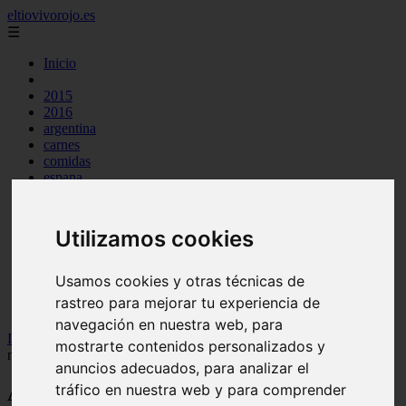
eltiovivorojo.es
☰
Inicio
2015
2016
argentina
carnes
comidas
espana
huevos
mariscos
otros
Utilizamos cookies
postres
producto
reposteria
Usamos cookies y otras técnicas de
venezuela
rastreo para mejorar tu experiencia de
verduras
navegación en nuestra web, para
Inicio
>
recetas
>
Acompañamiento perfecto para pisto: descubre
mostrarte contenidos personalizados y
nuestras ideas.
anuncios adecuados, para analizar el
tráfico en nuestra web y para comprender
Acompañamiento perfecto para pisto: