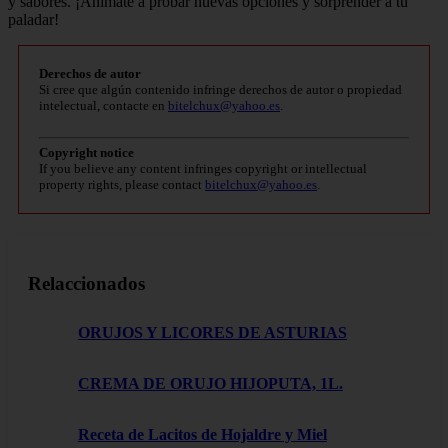
y sabores. ¡Anímate a probar nuevas opciones y sorprender a tu
paladar!
Derechos de autor
Si cree que algún contenido infringe derechos de autor o propiedad
intelectual, contacte en
bitelchux@yahoo.es
.
Copyright notice
If you believe any content infringes copyright or intellectual
property rights, please contact
bitelchux@yahoo.es
.
Relaccionados
ORUJOS Y LICORES DE ASTURIAS
CREMA DE ORUJO HIJOPUTA, 1L.
Receta de Lacitos de Hojaldre y Miel