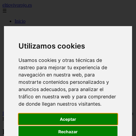
eltiovivorojo.es
☰
Inicio
2015
2016
argentina
Utilizamos cookies
carnes
comidas
espana
Usamos cookies y otras técnicas de
huevos
rastreo para mejorar tu experiencia de
mariscos
navegación en nuestra web, para
otros
postres
mostrarte contenidos personalizados y
producto
anuncios adecuados, para analizar el
reposteria
tráfico en nuestra web y para comprender
venezuela
verduras
de donde llegan nuestros visitantes.
Inicio
>
recetas
>
Rosalía publica la receta del bizcocho que regaló a
Broncano en 'La Revuelta' y da un consejo para su degustación
Aceptar
Rosalía publica la receta del bizcocho que
Rechazar