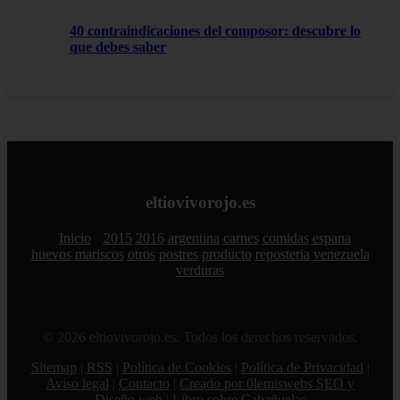
40 contraindicaciones del composor: descubre lo
que debes saber
eltiovivorojo.es
Inicio
2015
2016
argentina
carnes
comidas
espana
huevos
mariscos
otros
postres
producto
reposteria
venezuela
verduras
© 2026 eltiovivorojo.es. Todos los derechos reservados.
Sitemap
|
RSS
|
Política de Cookies
|
Política de Privacidad
|
Aviso legal
|
Contacto
|
Creado por 0lemiswebs SEO y
Diseño web
|
Libro sobre Cabañuelas