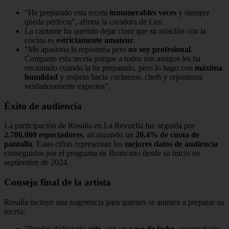
"He preparado esta receta
innumerables veces
y siempre
queda perfecta", afirma la creadora de Lux.
La cantante ha querido dejar claro que su relación con la
cocina es
estrictamente amateur
.
"Me apasiona la repostería pero
no soy profesional
.
Comparto esta receta porque a todos mis amigos les ha
encantado cuando la he preparado, pero lo hago con
máxima
humildad
y respeto hacia cocineros, chefs y reposteros
verdaderamente expertos".
Éxito de audiencia
La participación de Rosalía en La Revuelta fue seguida por
2.706.000 espectadores
, alcanzando un
20.4% de cuota de
pantalla
. Estas cifras representan los
mejores datos de audiencia
conseguidos por el programa de Broncano desde su inicio en
septiembre de 2024.
Consejo final de la artista
Rosalía incluye una sugerencia para quienes se animen a preparar su
receta:
"Puedes disfrutarlo
solo
, con un
vaso de leche
, acompañado