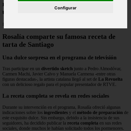
regaló a Broncano en 'La Revuelta' y da
Configurar
un consejo para su degustación
📅 17/11/2025
Rosalía comparte su famosa receta de
tarta de Santiago
Una dulce sorpresa en el programa de televisión
Tras participar en un
divertido sketch
junto a Pedro Almodóvar,
Carmen Machi, Javier Calvo y Manuela Carmena -entre otras
figuras destacadas-, la artista catalana llegó al set de
La Revuelta
con un delicioso regalo para el popular presentador de RTVE.
La receta completa se revela en redes sociales
Durante su intervención en el programa, Rosalía ofreció algunas
indicaciones sobre los
ingredientes
y el
método de preparación
de
este exquisito dulce. Sin embargo, debido a la insistencia de sus
seguidores, ha decidido publicar la
receta completa
en sus redes
sociales, donde muchos le habían solicitado todos los pormenores.