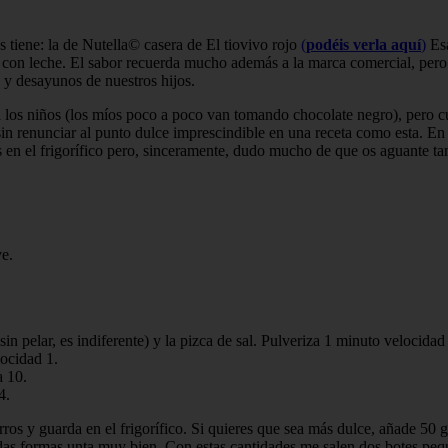
 tiene: la de Nutella©️ casera de El tiovivo rojo
(
podéis verla aquí
)
Esa
 con leche. El sabor recuerda mucho además a la marca comercial, pero 
 y desayunos de nuestros hijos.
 los niños (los míos poco a poco van tomando chocolate negro), pero c
 sin renunciar al punto dulce imprescindible en una receta como esta. 
s en el frigorífico pero, sinceramente, dudo mucho de que os aguante ta
ve.
 sin pelar, es indiferente) y la pizca de sal. Pulveriza 1 minuto veloci
locidad 1.
a 10.
4.
 tarros y guarda en el frigorífico. Si quieres que sea más dulce, añade 5
todas formas unta muy bien. Con estas cantidades me salen dos botes peq