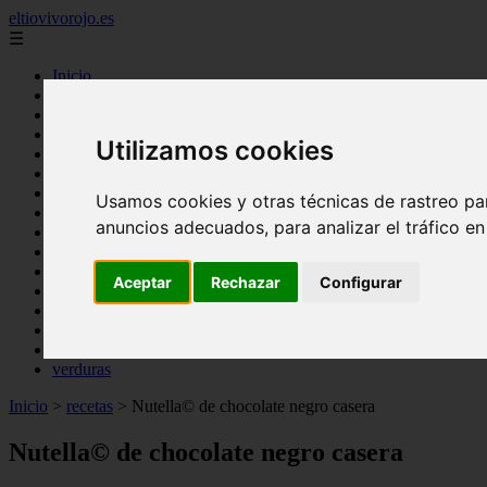
eltiovivorojo.es
☰
Inicio
2015
2016
Utilizamos cookies
argentina
carnes
comidas
Usamos cookies y otras técnicas de rastreo pa
espana
anuncios adecuados, para analizar el tráfico e
huevos
mariscos
otros
Aceptar
Rechazar
Configurar
postres
producto
reposteria
venezuela
verduras
Inicio
>
recetas
>
Nutella© de chocolate negro casera
Nutella© de chocolate negro casera