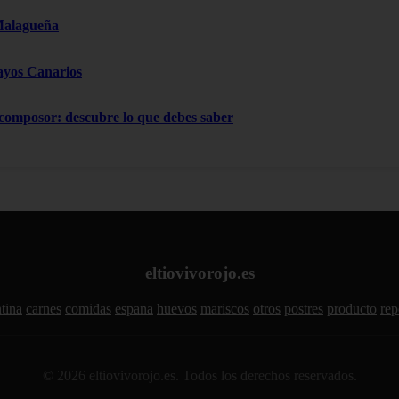
Malagueña
ayos Canarios
 composor: descubre lo que debes saber
eltiovivorojo.es
tina
carnes
comidas
espana
huevos
mariscos
otros
postres
producto
rep
© 2026 eltiovivorojo.es. Todos los derechos reservados.