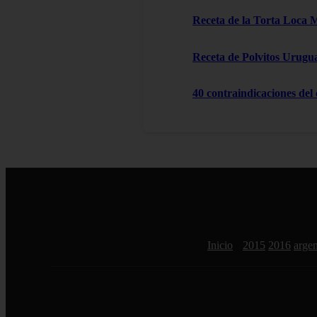
Receta de la Torta Loca 
Receta de Polvitos Urugu
40 contraindicaciones del
Inicio
2015
2016
argen