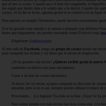
que el otro se acabe. Cuando saco el bote del congelador, al frigorífi
me seguís que tiendo más a lo salado que a lo dulce). Cuando me apete
cocina. Al no llevar leche, aguanta genial si se conserva en un lugar f
Para quienes no tengáis Thermomix, puede hacerse exactamente igual 
Si te ha gustado esta entrada y te animas a preparar esta deliciosa Nut
tienes que etiquetarme: me puedes encontrar como El tiovivo rojo (
pu
Etiquétame
@eltiovivorojo
Si eres más de
Facebook
, tengo un
grupo de cocina
donde me encant
para compartir tus recetas y ver ideas que te sirvan de inspiración.
¿Te ha gustado esta receta?
¿Quieres recibir gratis la nueva
contenido exclusivo solo para suscriptores.
Únete a mi lista de correo electrónico
Al hacer clic en enviar, aceptas compartir tu dirección de corr
encantar, pero si no es así, siempre puedes utilizar el enlace d
Procesando… ¡Lo lograste! Ya estás en la lista. ¡Vaya! Se ha pr
Nos vemos pronto con más recetas tan ricas como esta. ¡Un be