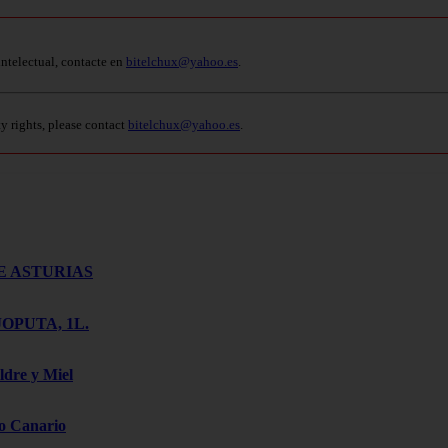
intelectual, contacte en
bitelchux@yahoo.es
.
ty rights, please contact
bitelchux@yahoo.es
.
E ASTURIAS
OPUTA, 1L.
ldre y Miel
o Canario