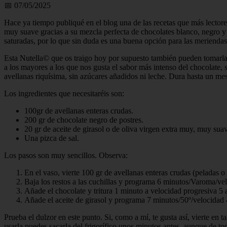
📅 07/05/2025
Hace ya tiempo publiqué en el blog una de las recetas que más lectores
muy suave gracias a su mezcla perfecta de chocolates blanco, negro y
saturadas, por lo que sin duda es una buena opción para las meriendas
Esta Nutella©️ que os traigo hoy por supuesto también pueden tomarla
a los mayores a los que nos gusta el sabor más intenso del chocolate,
avellanas riquísima, sin azúcares añadidos ni leche. Dura hasta un me
Los ingredientes que necesitaréis son:
100gr de avellanas enteras crudas.
200 gr de chocolate negro de postres.
20 gr de aceite de girasol o de oliva virgen extra muy, muy sua
Una pizca de sal.
Los pasos son muy sencillos. Observa:
En el vaso, vierte 100 gr de avellanas enteras crudas (peladas o
Baja los restos a las cuchillas y programa 6 minutos/Varoma/ve
Añade el chocolate y tritura 1 minuto a velocidad progresiva 5 
Añade el aceite de girasol y programa 7 minutos/50º/velocidad 
Prueba el dulzor en este punto. Si, como a mí, te gusta así, vierte en
usarla puedes sacarla del frigorífico unos minutos antes, aunque de 