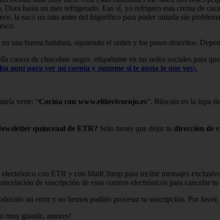
co. Dura hasta un mes refrigerado. Eso sí, yo refrigero esta crema de c
ce, la saco un rato antes del frigorífico para poder untarla sin proble
resco.
en una buena batidora, siguiendo el orden y los pasos descritos. Depe
ella casera de chocolate negro, etiquétame en tus redes sociales para que
lsa aquí para ver mi cuenta y sígueme si te gusta
lo que ves
).
aría verte: “
Cocina con www.eltiovivorojo.es
“. Búscalo en la lupa 
 Newsletter quincenal de ETR?
Solo tienes que dejar tu
dirección de c
eo electrónico con ETR y con MailChimp para recibir mensajes exclusivos
e cancelación de suscripción de esos correos electrónicos para cancelar 
oducido un error y no hemos podido procesar tu suscripción. Por favor, 
so muy grande, amores!