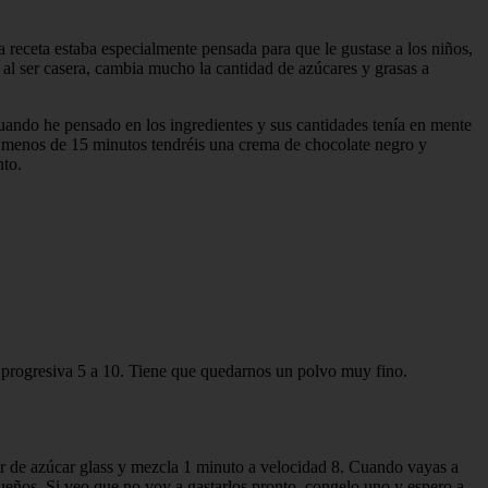
 receta estaba especialmente pensada para que le gustase a los niños,
al ser casera, cambia mucho la cantidad de azúcares y grasas a
uando he pensado en los ingredientes y sus cantidades tenía en mente
En menos de 15 minutos tendréis una crema de chocolate negro y
nto.
dad progresiva 5 a 10. Tiene que quedarnos un polvo muy fino.
0 gr de azúcar glass y mezcla 1 minuto a velocidad 8. Cuando vayas a
ueños. Si veo que no voy a gastarlos pronto, congelo uno y espero a