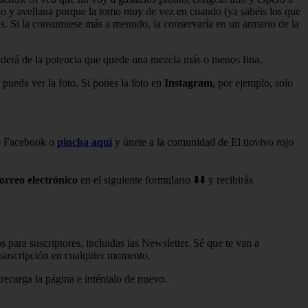
acao y avellana porque la tomo muy de vez en cuando (ya sabéis los que
mas. Si la consumiese más a menudo, la conservaría en un armario de la
nderá de la potencia que quede una mezcla más o menos fina.
 pueda ver la foto. Si pones la foto en
Instagram
, por ejemplo, solo
de Facebook o
pincha aquí
y únete a la comunidad de El tiovivo rojo
orreo electrónico
en el siguiente formulario ⬇️⬇️ y recibirás
 para suscriptores, incluidas las Newsletter. Sé que te van a
tu suscripción en cualquier momento.
recarga la página e inténtalo de nuevo.