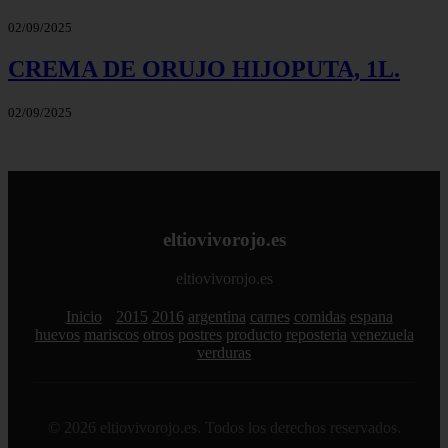
02/09/2025
CREMA DE ORUJO HIJOPUTA, 1L.
02/09/2025
eltiovivorojo.es
eltiovivorojo.es
Inicio
2015
2016
argentina
carnes
comidas
espana
huevos
mariscos
otros
postres
producto
reposteria
venezuela
verduras
© 2026 eltiovivorojo.es. Todos los derechos reservados.