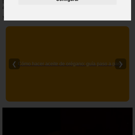
Descubre todas las noticias de la categoría producto. Artículos
actualizados y contenido de calidad en eltiovivorojo.es.
Mostrando 1 - 2 de 2 artículos
❮
❯
Cómo hacer aceite de orégano: guía paso a paso