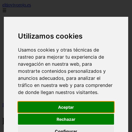
eltiovivorojo.es
☰
2015
2016
Utilizamos cookies
argentina
carnes
comidas
Usamos cookies y otras técnicas de
espana
rastreo para mejorar tu experiencia de
huevos
mariscos
navegación en nuestra web, para
otros
mostrarte contenidos personalizados y
postres
anuncios adecuados, para analizar el
producto
reposteria
tráfico en nuestra web y para comprender
venezuela
de donde llegan nuestros visitantes.
verduras
Inicio
>
producto
Aceptar
producto
Rechazar
Configurar