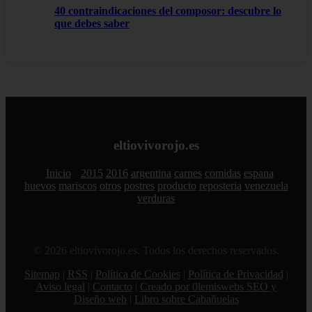
40 contraindicaciones del composor: descubre lo
que debes saber
eltiovivorojo.es
Inicio
2015
2016
argentina
carnes
comidas
espana
huevos
mariscos
otros
postres
producto
reposteria
venezuela
verduras
© 2026 eltiovivorojo.es. Todos los derechos reservados.
Sitemap
|
RSS
|
Política de Cookies
|
Política de Privacidad
|
Aviso legal
|
Contacto
|
Creado por 0lemiswebs SEO y
Diseño web
|
Libro sobre Cabañuelas