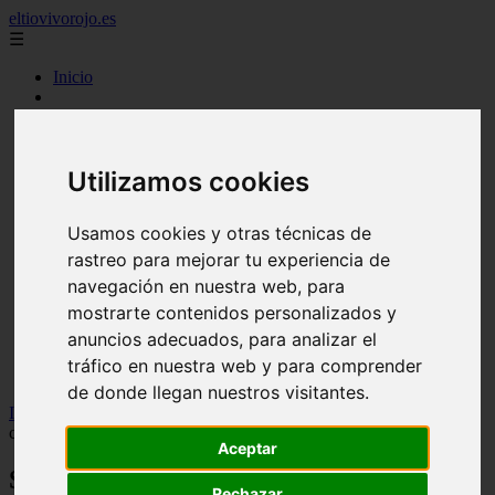
eltiovivorojo.es
☰
Inicio
2015
2016
argentina
Utilizamos cookies
carnes
comidas
espana
Usamos cookies y otras técnicas de
huevos
mariscos
rastreo para mejorar tu experiencia de
otros
navegación en nuestra web, para
postres
mostrarte contenidos personalizados y
producto
reposteria
anuncios adecuados, para analizar el
venezuela
tráfico en nuestra web y para comprender
verduras
de donde llegan nuestros visitantes.
Inicio
>
recetas
>
Sonia Lucena, psiconutricionista, explica en qué
consiste el método FIVE para alimentar tu cuerpo sin pasar hambre
Aceptar
Sonia Lucena, psiconutricionista, explica
Rechazar