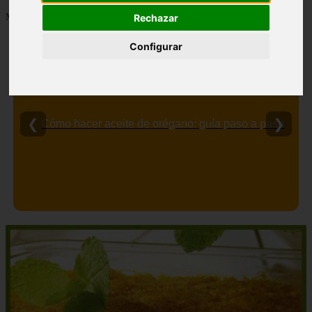
Mostrando 1 - 5 de 5 artículos
Rechazar
Configurar
Contraindicaciones del espino amarillo: conocelas
❮
❯
ahora