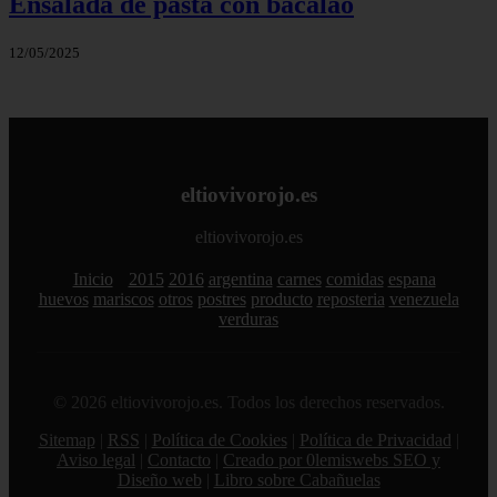
Ensalada de pasta con bacalao
12/05/2025
eltiovivorojo.es
eltiovivorojo.es
Inicio
2015
2016
argentina
carnes
comidas
espana
huevos
mariscos
otros
postres
producto
reposteria
venezuela
verduras
© 2026 eltiovivorojo.es. Todos los derechos reservados.
Sitemap
|
RSS
|
Política de Cookies
|
Política de Privacidad
|
Aviso legal
|
Contacto
|
Creado por 0lemiswebs SEO y
Diseño web
|
Libro sobre Cabañuelas