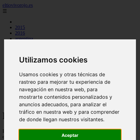
eltiovivorojo.es
☰
2015
2016
argentina
carnes
comidas
espana
Utilizamos cookies
huevos
mariscos
otros
Usamos cookies y otras técnicas de
postres
rastreo para mejorar tu experiencia de
producto
navegación en nuestra web, para
reposteria
venezuela
mostrarte contenidos personalizados y
verduras
anuncios adecuados, para analizar el
tráfico en nuestra web y para comprender
Recetas faciles y rápidas
de donde llegan nuestros visitantes.
Recetas de comidas rapidas y fáciles de preparar, con ingredientes
Aceptar
ecónomicos y baratos