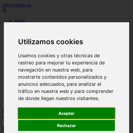
eltiovivorojo.es
☰
Inicio
2015
2016
Utilizamos cookies
argentina
carnes
comidas
Usamos cookies y otras técnicas de
espana
rastreo para mejorar tu experiencia de
huevos
mariscos
navegación en nuestra web, para
otros
mostrarte contenidos personalizados y
postres
anuncios adecuados, para analizar el
producto
reposteria
tráfico en nuestra web y para comprender
venezuela
de donde llegan nuestros visitantes.
verduras
Inicio
>
recetas
>
Los huevos escalfados saldrán ''perfectos'' con el
Aceptar
truco de cocina de un minuto de una mujer
Rechazar
Los huevos escalfados saldrán