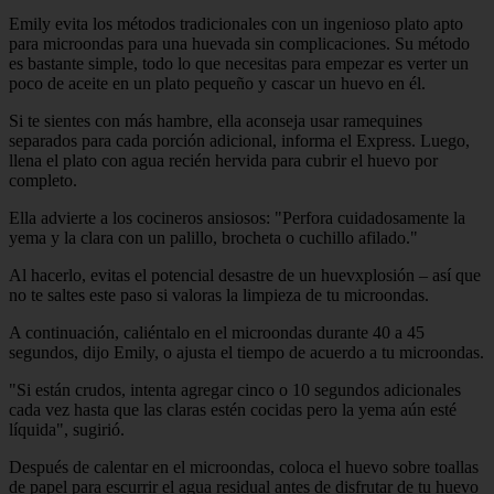
Emily evita los métodos tradicionales con un ingenioso plato apto
para microondas para una huevada sin complicaciones. Su método
es bastante simple, todo lo que necesitas para empezar es verter un
poco de aceite en un plato pequeño y cascar un huevo en él.
Si te sientes con más hambre, ella aconseja usar ramequines
separados para cada porción adicional, informa el Express. Luego,
llena el plato con agua recién hervida para cubrir el huevo por
completo.
Ella advierte a los cocineros ansiosos: "Perfora cuidadosamente la
yema y la clara con un palillo, brocheta o cuchillo afilado."
Al hacerlo, evitas el potencial desastre de un huevxplosión – así que
no te saltes este paso si valoras la limpieza de tu microondas.
A continuación, caliéntalo en el microondas durante 40 a 45
segundos, dijo Emily, o ajusta el tiempo de acuerdo a tu microondas.
"Si están crudos, intenta agregar cinco o 10 segundos adicionales
cada vez hasta que las claras estén cocidas pero la yema aún esté
líquida", sugirió.
Después de calentar en el microondas, coloca el huevo sobre toallas
de papel para escurrir el agua residual antes de disfrutar de tu huevo