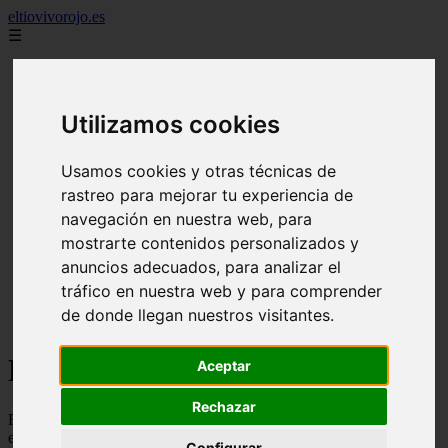
eltiovivorojo.es
☰
2015
2016
Utilizamos cookies
argentina
carnes
comidas
Usamos cookies y otras técnicas de
espana
rastreo para mejorar tu experiencia de
huevos
mariscos
navegación en nuestra web, para
otros
mostrarte contenidos personalizados y
postres
anuncios adecuados, para analizar el
producto
reposteria
tráfico en nuestra web y para comprender
venezuela
de donde llegan nuestros visitantes.
verduras
Recetas faciles y rápidas
Aceptar
Rechazar
Recetas de comidas rapidas y fáciles de preparar, con ingredientes
ecónomicos y baratos
Configurar