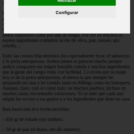
Rechazar
📅 21/05/2025
Configurar
Me encanta la porra antequerana, el salmorejo, el ajoblanco, el
gazpacho… Son, bajo mi punto de vista, de las mejores recetas que
nos brinda el verano. Todas parten de una base común: ingredientes
humildes que hace siglos la gente del campo supo convertir en
platos riquísimos como por arte de magia. Por eso en muchos se
repiten ingredientes comunes: aceite de oliva, pan, tomate, ajo,
cebolla…
Entre las cremas frías tenemos dos especialmente ricas: el salmorejo
y la porra antequerana. Ambos platos se parecen mucho porque
ambos comparten ese origen humilde común y muchos ingredientes
que la gente del campo tenía con facilidad. La receta que os traigo
hoy es de la porra antequerana, al menos la que siempre he
preparado en casa y he comido tanto en Málaga como en Antequera.
Aunque, claro, esto es como todo: en muchos pueblos, incluso en
muchas casas, encontraréis variaciones. Ya se sabe que cada uno
adapta las recetas a sus gustos o a los ingredientes que tiene en casa.
Para hacer esta rica receta necesitas:
– 650 gr de tomate rojo maduro;
– 50 gr de pan (si tienes, del día anterior);