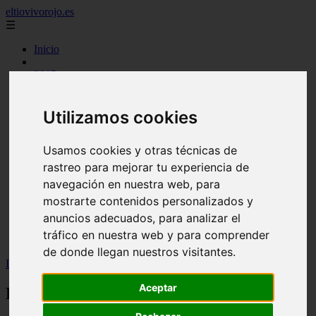
eltiovivorojo.es
☰
Inicio
2015
2016
argentina
carnes
Utilizamos cookies
comidas
espana
Usamos cookies y otras técnicas de
huevos
mariscos
rastreo para mejorar tu experiencia de
otros
navegación en nuestra web, para
postres
mostrarte contenidos personalizados y
producto
reposteria
anuncios adecuados, para analizar el
venezuela
tráfico en nuestra web y para comprender
verduras
de donde llegan nuestros visitantes.
Inicio
>
recetas
>
Porra antequerana
Aceptar
Porra antequerana