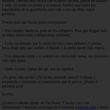
minutos. Decora cada ración con el huevo picado, jamón en taquitos
y atún, en aceite escurrido o al natural. Puedes usar todos los
ingredientes de la guarnición, uno solo o dos de ellos, según
prefieras.
Trucos para una buena porra antequerana:
– Usa tomates maduros, pero no los refrigeres. Para que tengan todo
su sabor deben estar a temperatura ambiente.
– Corta los tomates por la mitad (no hace falta pelarlos) y ponlos
boca abajo para que suelten el líquido y la porra quede más espesa.
– Usa pimiento verde o si quieres una porra más suave, usa pimiento
rojo, más dulce.
– Quita la parte central del ajo. Así no repetirá.
¿Te gusta esta receta? ¿No la has probado nunca? Anímate a
prepararla y cuéntame en comentarios qué te parece. ¡Hasta el
próximo post!
NOTA:
¿Conoces nuestro grupo de Facebook “Cocina con o sin
Thermomix”? Búscalo en la lupa de Facebook o
pincha aquí
y únete