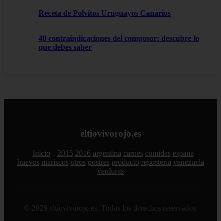
Receta de Polvitos Uruguayos Canarios
40 contraindicaciones del composor: descubre lo
que debes saber
eltiovivorojo.es
Inicio
2015
2016
argentina
carnes
comidas
espana
huevos
mariscos
otros
postres
producto
reposteria
venezuela
verduras
© 2026 eltiovivorojo.es. Todos los derechos reservados.