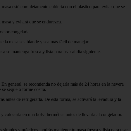
 masa esté completamente cubierta con el plástico para evitar que se
a masa y evitará que se endurezca.
mejor congelarla.
que la masa se ablande y sea más fácil de manejar.
a se mantenga fresca y lista para usar al día siguiente.
. En general, se recomienda no dejarla más de 24 horas en la nevera
e se seque o forme costra.
 antes de refrigerarla. De esta forma, se activará la levadura y la
y colocarla en una bolsa hermética antes de llevarla al congelador.
simples y prácticos, podrás mantener tu masa fresca y lista para usar