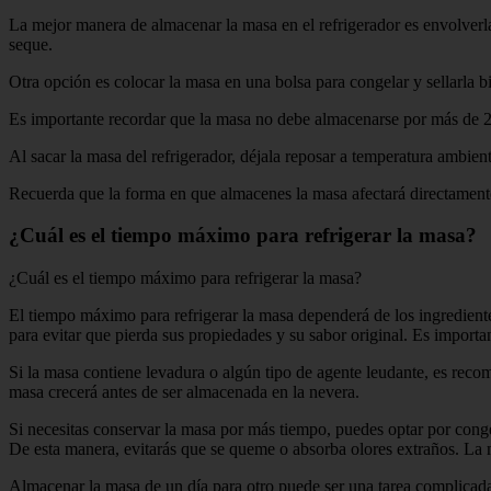
La mejor manera de almacenar la masa en el refrigerador es envolverla
seque.
Otra opción es colocar la masa en una bolsa para congelar y sellarla b
Es importante recordar que la masa no debe almacenarse por más de 24 
Al sacar la masa del refrigerador, déjala reposar a temperatura ambien
Recuerda que la forma en que almacenes la masa afectará directamente s
¿Cuál es el tiempo máximo para refrigerar la masa?
¿Cuál es el tiempo máximo para refrigerar la masa?
El tiempo máximo para refrigerar la masa dependerá de los ingrediente
para evitar que pierda sus propiedades y su sabor original. Es import
Si la masa contiene levadura o algún tipo de agente leudante, es recom
masa crecerá antes de ser almacenada en la nevera.
Si necesitas conservar la masa por más tiempo, puedes optar por conge
De esta manera, evitarás que se queme o absorba olores extraños. La
Almacenar la masa de un día para otro puede ser una tarea complicada 