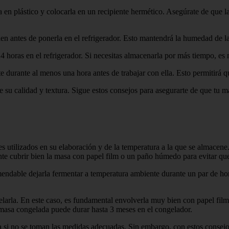
 en plástico y colocarla en un recipiente hermético. Asegúrate de que la
ien antes de ponerla en el refrigerador. Esto mantendrá la humedad de l
horas en el refrigerador. Si necesitas almacenarla por más tiempo, es 
te durante al menos una hora antes de trabajar con ella. Esto permitirá 
u calidad y textura. Sigue estos consejos para asegurarte de que tu mas
s utilizados en su elaboración y de la temperatura a la que se almacene
ante cubrir bien la masa con papel film o un paño húmedo para evitar qu
endable dejarla fermentar a temperatura ambiente durante un par de horas
larla. En este caso, es fundamental envolverla muy bien con papel film 
 masa congelada puede durar hasta 3 meses en el congelador.
si no se toman las medidas adecuadas. Sin embargo, con estos consejos 