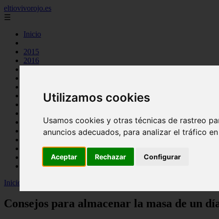
eltiovivorojo.es
☰
Inicio
2015
2016
argentina
carnes
comidas
Utilizamos cookies
espana
huevos
mariscos
Usamos cookies y otras técnicas de rastreo pa
otros
postres
anuncios adecuados, para analizar el tráfico e
producto
reposteria
Aceptar
Rechazar
Configurar
venezuela
verduras
Inicio
>
recetas
>
Consejos para almacenar la masa de un día para otr
Consejos para almacenar la masa de un día