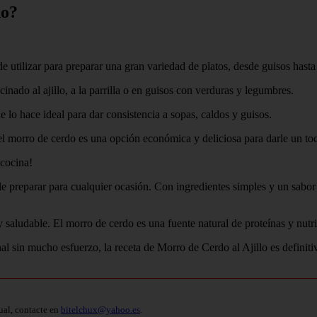
do?
e utilizar para preparar una gran variedad de platos, desde guisos hasta
inado al ajillo, a la parrilla o en guisos con verduras y legumbres.
 lo hace ideal para dar consistencia a sopas, caldos y guisos.
l morro de cerdo es una opción económica y deliciosa para darle un toqu
 cocina!
de preparar para cualquier ocasión. Con ingredientes simples y un sabor e
 saludable. El morro de cerdo es una fuente natural de proteínas y nutr
l sin mucho esfuerzo, la receta de Morro de Cerdo al Ajillo es definiti
ual, contacte en
bitelchux@yahoo.es
.