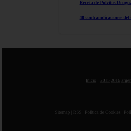
Receta de Polvitos Urugu
40 contraindicaciones del
Inicio
2015
2016
argen
Sitemap
|
RSS
|
Política de Cookies
|
Polí