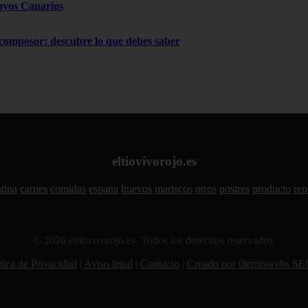
ayos Canarios
 composor: descubre lo que debes saber
eltiovivorojo.es
tina
carnes
comidas
espana
huevos
mariscos
otros
postres
producto
rep
© 2026 eltiovivorojo.es. Todos los derechos reservados.
tica de Privacidad
|
Aviso legal
|
Contacto
|
Creado por 0lemiswebs SE