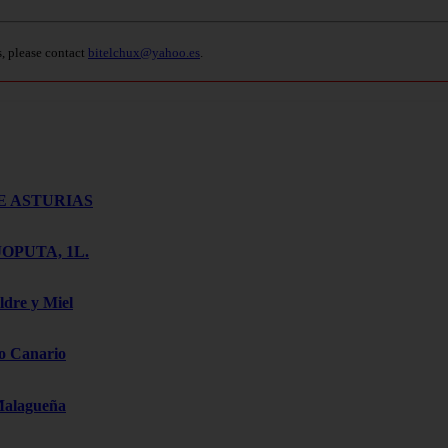
s, please contact
bitelchux@yahoo.es
.
E ASTURIAS
OPUTA, 1L.
ldre y Miel
o Canario
Malagueña