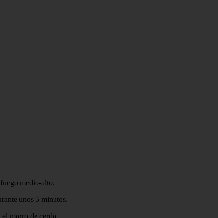
.
a fuego medio-alto.
urante unos 5 minutos.
n el morro de cerdo.