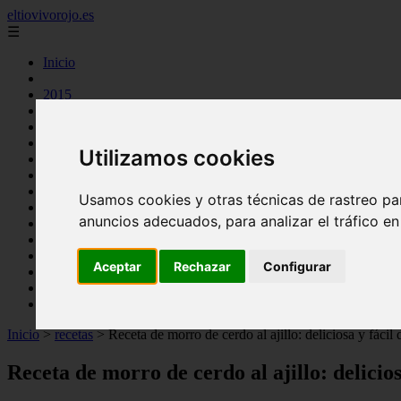
eltiovivorojo.es
☰
Inicio
2015
2016
argentina
carnes
Utilizamos cookies
comidas
espana
huevos
Usamos cookies y otras técnicas de rastreo pa
mariscos
anuncios adecuados, para analizar el tráfico e
otros
postres
producto
Aceptar
Rechazar
Configurar
reposteria
venezuela
verduras
Inicio
>
recetas
>
Receta de morro de cerdo al ajillo: deliciosa y fácil 
Receta de morro de cerdo al ajillo: delicio