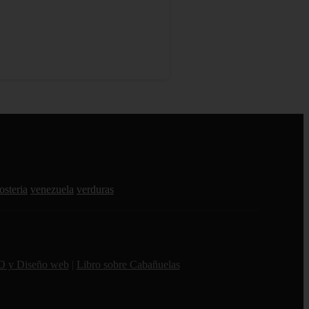
osteria
venezuela
verduras
O y Diseño web
|
Libro sobre Cabañuelas