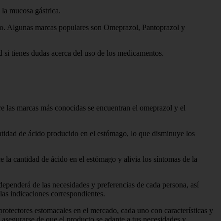
la mucosa gástrica.
rico. Algunas marcas populares son Omeprazol, Pantoprazol y
 si tienes dudas acerca del uso de los medicamentos.
ntre las marcas más conocidas se encuentran el omeprazol y el
antidad de ácido producido en el estómago, lo que disminuye los
e la cantidad de ácido en el estómago y alivia los síntomas de la
 dependerá de las necesidades y preferencias de cada persona, así
as indicaciones correspondientes.
 protectores estomacales en el mercado, cada uno con características y
a asegurarse de que el producto se adapte a tus necesidades y