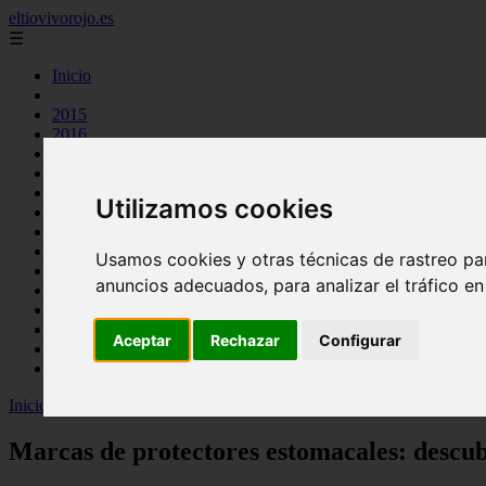
eltiovivorojo.es
☰
Inicio
2015
2016
argentina
carnes
comidas
Utilizamos cookies
espana
huevos
mariscos
Usamos cookies y otras técnicas de rastreo pa
otros
anuncios adecuados, para analizar el tráfico e
postres
producto
reposteria
Aceptar
Rechazar
Configurar
venezuela
verduras
Inicio
>
recetas
>
Marcas de protectores estomacales: descubre la mejo
Marcas de protectores estomacales: descub