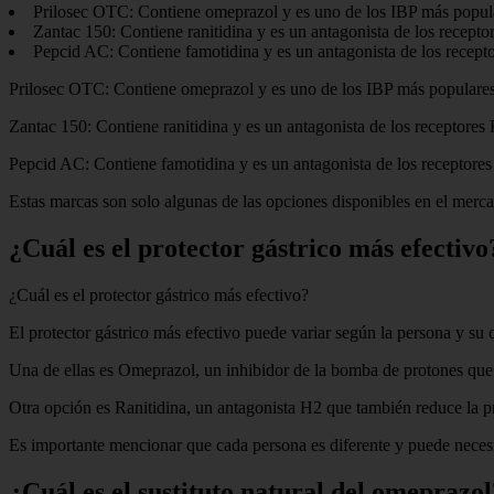
Prilosec OTC: Contiene omeprazol y es uno de los IBP más populare
Zantac 150: Contiene ranitidina y es un antagonista de los receptor
Pepcid AC: Contiene famotidina y es un antagonista de los receptor
Prilosec OTC: Contiene omeprazol y es uno de los IBP más populares e
Zantac 150: Contiene ranitidina y es un antagonista de los receptores H
Pepcid AC: Contiene famotidina y es un antagonista de los receptores 
Estas marcas son solo algunas de las opciones disponibles en el mercad
¿Cuál es el protector gástrico más efectivo
¿Cuál es el protector gástrico más efectivo?
El protector gástrico más efectivo puede variar según la persona y s
Una de ellas es Omeprazol, un inhibidor de la bomba de protones que re
Otra opción es Ranitidina, un antagonista H2 que también reduce la pro
Es importante mencionar que cada persona es diferente y puede necesit
¿Cuál es el sustituto natural del omeprazol