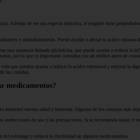
azol. Además de ser una especia deliciosa, el jengibre tiene propiedades
calmantes y antiinflamatorias. Puede ayudar a aliviar la acidez estomaca
ene una sustancia llamada glicirricina, que puede ayudar a reducir la i
ersonas, por lo que es importante consultar con un médico antes de cons
de vida que pueden ayudar a reducir la acidez estomacal y mejorar la d
de las comidas.
ar medicamentos?
a mantener nuestra salud y bienestar. Algunos de los consejos más imp
las instrucciones de uso y las precauciones. Si se recomienda tomar el 
ión del estómago y reducir la efectividad de algunos medicamentos.