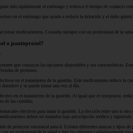
ase más rápidamente al estómago y reduzca el tiempo de contacto con 
tectora en el estómago que ayuda a reducir la irritación y el daño gást
 al tomar medicamentos. Consulta siempre con un profesional de la salud
azol o pantoprazol?
?
mportante que conozcas las opciones disponibles y sus características. E
la bomba de protones.
fectivos en el tratamiento de la gastritis. Este medicamento reduce la c
es duradero y se puede tomar una vez al día.
ctivo en el tratamiento de la gastritis. Al igual que el omeprazol, reduc
es de las comidas.
omacales efectivos para tratar la gastritis. La elección entre uno u otro
edicamentos deben ser tomados bajo prescripción médica y siguiendo l
ón de protector estomacal para ti. Existen diferentes marcas y tipos de
 con un profesional de la salud y leer las etiquetas cuidadosamente par