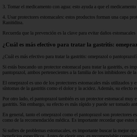
3. Tomar el medicamento con agua: esto ayuda a que el medicamento p
4. Usar protectores estomacales: estos productos forman una capa pro
Ranitidina.
Recuerda que la prevención es la clave para evitar daños estomacales
¿Cuál es más efectivo para tratar la gastritis: omepr
¿Cuál es más efectivo para tratar la gastritis: omeprazol o pantoprazol
Si estás buscando un protector estomacal para tratar la gastritis, es i
pantoprazol, ambos pertenecientes a la familia de los inhibidores de 
El omeprazol es uno de los protectores estomacales más utilizados y e
síntomas de la gastritis como el dolor y la acidez. Además, su efecto 
Por otro lado, el pantoprazol también es un protector estomacal muy efe
gastritis. Sin embargo, su efecto es más rápido y puede ser tomado ant
En general, tanto el omeprazol como el pantoprazol son protectores est
como de la recomendación médica. Es importante recordar que estos m
Si sufres de problemas estomacales, es importante buscar la mejor opci
beneficios específicos. Antes de elegir uno, es recomendable consultar