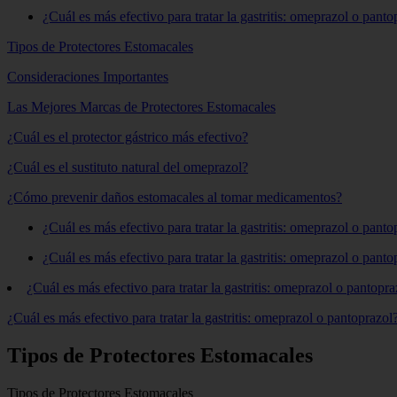
¿Cuál es más efectivo para tratar la gastritis: omeprazol o panto
Tipos de Protectores Estomacales
Consideraciones Importantes
Las Mejores Marcas de Protectores Estomacales
¿Cuál es el protector gástrico más efectivo?
¿Cuál es el sustituto natural del omeprazol?
¿Cómo prevenir daños estomacales al tomar medicamentos?
¿Cuál es más efectivo para tratar la gastritis: omeprazol o panto
¿Cuál es más efectivo para tratar la gastritis: omeprazol o panto
¿Cuál es más efectivo para tratar la gastritis: omeprazol o pantopra
¿Cuál es más efectivo para tratar la gastritis: omeprazol o pantoprazol
Tipos de Protectores Estomacales
Tipos de Protectores Estomacales