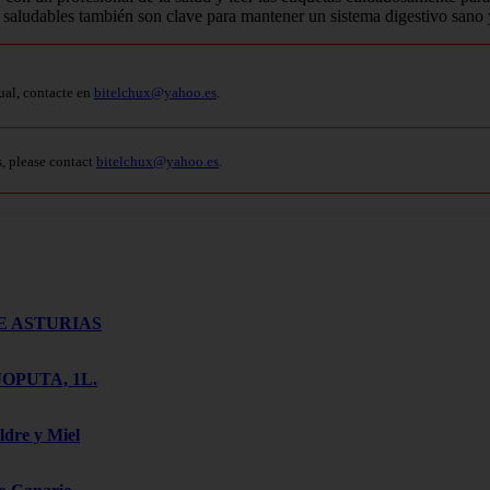
aludables también son clave para mantener un sistema digestivo sano y
ual, contacte en
bitelchux@yahoo.es
.
s, please contact
bitelchux@yahoo.es
.
E ASTURIAS
OPUTA, 1L.
ldre y Miel