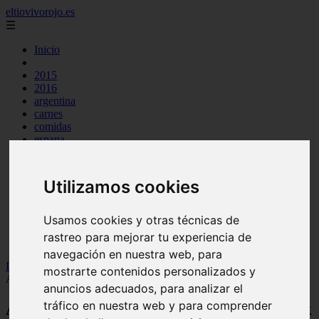
eltiovivorojo.es
☰
Inicio
2015
2016
argentina
carnes
comidas
espana
huevos
mariscos
otros
Utilizamos cookies
postres
producto
reposteria
Usamos cookies y otras técnicas de
venezuela
rastreo para mejorar tu experiencia de
verduras
navegación en nuestra web, para
Inicio
>
recetas
>
Aceite para el pelo rizado: mejora tu look con
mostrarte contenidos personalizados y
Aceite de argan
anuncios adecuados, para analizar el
tráfico en nuestra web y para comprender
Aceite para el pelo rizado: mejora tu look