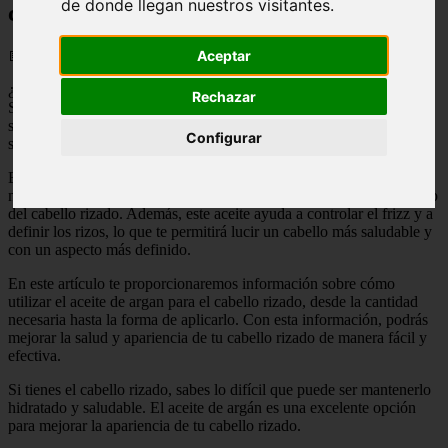
de donde llegan nuestros visitantes.
con Aceite de argan
📅 11/05/2025
Aceptar
¿Eres una persona con cabello rizado y quieres mejorar su aspecto?
Rechazar
Si es así, has llegado al lugar adecuado. En este artículo hablaremos
sobre el aceite de argan y cómo puedes utilizarlo para mejorar la
Configurar
salud y apariencia de tu cabello rizado.
El aceite de argan es conocido por sus propiedades hidratantes y
nutritivas, lo que lo convierte en un ingrediente ideal para el cuidado
del cabello rizado. Además, este aceite ayuda a controlar el frizz y a
definir los rizos, lo que te permitirá lucir un cabello más saludable y
con un aspecto más definido.
En este artículo te proporcionaremos información sobre cómo
utilizar el aceite de argan para el cabello rizado, desde la cantidad
necesaria hasta la forma de aplicarlo. Con esta información, podrás
mejorar la salud y apariencia de tu cabello rizado de manera fácil y
efectiva.
Si tienes el cabello rizado, sabes lo difícil que puede ser mantenerlo
hidratado y saludable. El aceite de argán es una excelente opción
para mejorar la apariencia de tu cabello rizado.