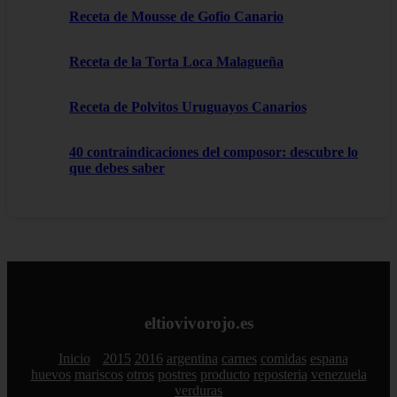
Receta de Mousse de Gofio Canario
Receta de la Torta Loca Malagueña
Receta de Polvitos Uruguayos Canarios
40 contraindicaciones del composor: descubre lo
que debes saber
eltiovivorojo.es
Inicio
2015
2016
argentina
carnes
comidas
espana
huevos
mariscos
otros
postres
producto
reposteria
venezuela
verduras