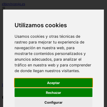
eltiovivorojo.es
☰
2015
Utilizamos cookies
2016
argentina
carnes
Usamos cookies y otras técnicas de
comidas
rastreo para mejorar tu experiencia de
espana
huevos
navegación en nuestra web, para
mariscos
mostrarte contenidos personalizados y
otros
anuncios adecuados, para analizar el
postres
producto
tráfico en nuestra web y para comprender
reposteria
de donde llegan nuestros visitantes.
venezuela
verduras
Aceptar
Inicio
>
otros
Rechazar
otros
Configurar