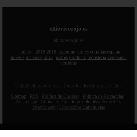
eltiovivorojo.es
eltiovivorojo.es
Inicio
2015
2016
argentina
carnes
comidas
espana
huevos
mariscos
otros
postres
producto
reposteria
venezuela
verduras
© 2026 eltiovivorojo.es. Todos los derechos reservados.
Sitemap
|
RSS
|
Política de Cookies
|
Política de Privacidad
|
Aviso legal
|
Contacto
|
Creado por 0lemiswebs SEO y
Diseño web
|
Libro sobre Cabañuelas