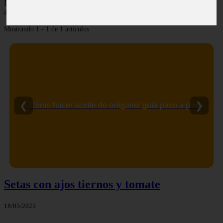
Descubre todas las noticias de la categoría otros. Artículos
actualizados y contenido de calidad en eltiovivorojo.es.
Mostrando 1 - 1 de 1 artículos
❮
❯
Cómo hacer aceite de orégano: guía paso a paso
Setas con ajos tiernos y tomate
18/05/2025