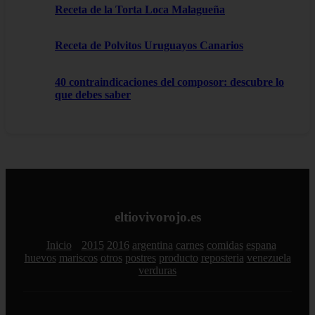
Receta de la Torta Loca Malagueña
Receta de Polvitos Uruguayos Canarios
40 contraindicaciones del composor: descubre lo
que debes saber
eltiovivorojo.es
Inicio
2015
2016
argentina
carnes
comidas
espana
huevos
mariscos
otros
postres
producto
reposteria
venezuela
verduras