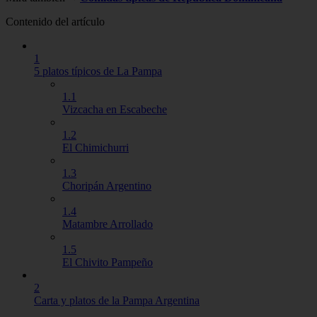
Contenido del artículo
1
5 platos típicos de La Pampa
1.1
Vizcacha en Escabeche
1.2
El Chimichurri
1.3
Choripán Argentino
1.4
Matambre Arrollado
1.5
El Chivito Pampeño
2
Carta y platos de la Pampa Argentina