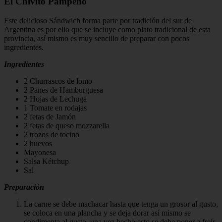
El Chivito Pampeño
Este delicioso Sándwich forma parte por tradición del sur de
Argentina es por ello que se incluye como plato tradicional de esta
provincia, así mismo es muy sencillo de preparar con pocos
ingredientes.
Ingredientes
2 Churrascos de lomo
2 Panes de Hamburguesa
2 Hojas de Lechuga
1 Tomate en rodajas
2 fetas de Jamón
2 fetas de queso mozzarella
2 trozos de tocino
2 huevos
Mayonesa
Salsa Kétchup
Sal
Preparación
La carne se debe machacar hasta que tenga un grosor al gusto,
se coloca en una plancha y se deja dorar así mismo se
condimenta al gusto, una vez hecho esto se debe poner a freír