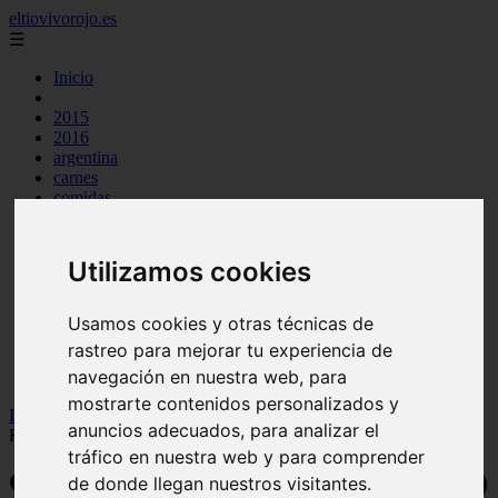
eltiovivorojo.es
☰
Inicio
2015
2016
argentina
carnes
comidas
espana
huevos
mariscos
Utilizamos cookies
otros
postres
producto
Usamos cookies y otras técnicas de
reposteria
rastreo para mejorar tu experiencia de
venezuela
navegación en nuestra web, para
verduras
mostrarte contenidos personalizados y
Inicio
>
recetas
>
Comidas típicas de La Pampa (Argentina) | + 5
anuncios adecuados, para analizar el
Recetas
tráfico en nuestra web y para comprender
Comidas típicas de La Pampa (Argentina)
de donde llegan nuestros visitantes.