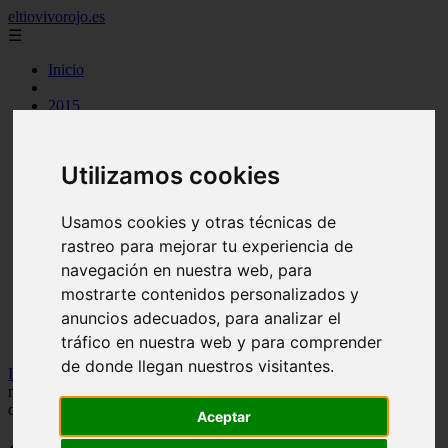
eltiovivorojo.es
☰
Inicio
2015
2016
argentina
carnes
Utilizamos cookies
comidas
espana
huevos
Usamos cookies y otras técnicas de
mariscos
rastreo para mejorar tu experiencia de
otros
postres
navegación en nuestra web, para
producto
mostrarte contenidos personalizados y
reposteria
anuncios adecuados, para analizar el
venezuela
verduras
tráfico en nuestra web y para comprender
de donde llegan nuestros visitantes.
Inicio
>
recetas
>
Giuseppe Fatati, médico especializado en
nutrición y diabetes: “Beber agua adecuadamente reduce los niveles
de azúcar en sangre”
Aceptar