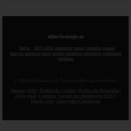
eltiovivorojo.es
Inicio
2015
2016
argentina
carnes
comidas
espana
huevos
mariscos
otros
postres
producto
reposteria
venezuela
verduras
© 2026 eltiovivorojo.es. Todos los derechos reservados.
Sitemap
|
RSS
|
Política de Cookies
|
Política de Privacidad
|
Aviso legal
|
Contacto
|
Creado por 0lemiswebs SEO y
Diseño web
|
Libro sobre Cabañuelas