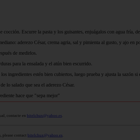
 cocción. Escurre la pasta y los guisantes, enjuágalos con agua fría, de
mediano: aderezo César, crema agria, sal y pimienta al gusto, y ajo en p
después de medirlos.
duras para la ensalada y el atún bien escurrido.
os ingredientes estén bien cubiertos, luego prueba y ajusta la sazón si 
 de lo salado que sea el aderezo César.
ual, contacte en
bitelchux@yahoo.es
.
s, please contact
bitelchux@yahoo.es
.