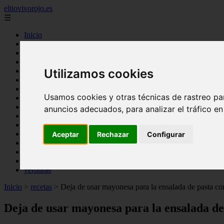
eltiovivorojo.es
☰
Inicio
2015
2016
Utilizamos cookies
argentina
carnes
comidas
Usamos cookies y otras técnicas de rastreo pa
espana
huevos
anuncios adecuados, para analizar el tráfico e
mariscos
otros
postres
Aceptar
Rechazar
Configurar
producto
reposteria
venezuela
verduras
Inicio
>
recetas
>
Deja de usar mayonesa para la ensalada de pasta con
Deja de usar mayonesa para la ensalada de