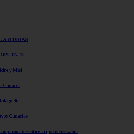
E ASTURIAS
OPUTA, 1L.
ldre y Miel
o Canario
Malagueña
ayos Canarios
 composor: descubre lo que debes saber