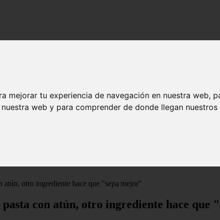
ra mejorar tu experiencia de navegación en nuestra web, p
n nuestra web y para comprender de donde llegan nuestros v
 atún, otro ingrediente hace que "sepa mejor"
 pasta con atún, otro ingrediente hace que 