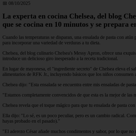
📅 08/10/2025
La experta en cocina Chelsea, del blog Che
que se cocina en 10 minutos y se prepara e
Cuando las temperaturas se disparan, una ensalada de pasta con atún pu
para incorporar una variedad de verduras a tu dieta.
Chelsea, del blog culinario Chelsea's Messy Apron, ofrece una exquisi
introduce un delicioso giro inesperado a la receta tradicional.
En lugar de mayonesa, el "ingrediente secreto" de Chelsea eleva el sab
alimentarios de RFK Jr., incluyendo básicos que los niños consumen a
Chelsea dijo: "Esta ensalada se encuentra entre mis ensaladas de past
"Estamos completamente convencidos de que esta es la mejor de las me
Chelsea revela que el toque mágico para que tu ensalada de pasta con
Ella dijo: "Lo sé, es un poco peculiar, pero es un cambio radical. C
hayas probado en el pasado)."
"El aderezo César añade muchos condimentos y sabor, por lo que no n