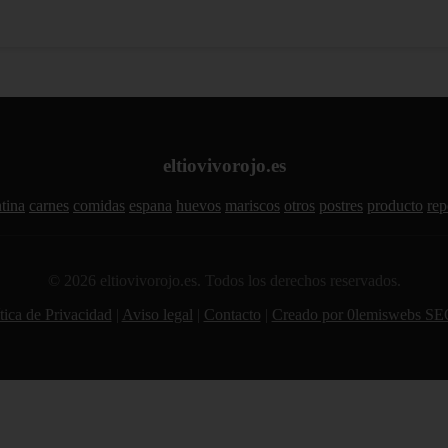
eltiovivorojo.es
tina
carnes
comidas
espana
huevos
mariscos
otros
postres
producto
rep
© 2026 eltiovivorojo.es. Todos los derechos reservados.
tica de Privacidad
|
Aviso legal
|
Contacto
|
Creado por 0lemiswebs SE