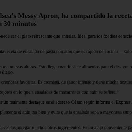
lsea's Messy Apron, ha compartido la receta
n 30 minutos
ede ser el plato refrescante que anhelas. Ideal para los foodies conscien
ta receta de ensalada de pasta con atún que es rápida de cocinar —solo
or a nuevas alturas. Esto llega cuando siete alimentos para el desayuno
 diario.
a cremosas favoritas. Es cremosa, de sabor intenso y tiene mucha textura
jores en lo que a ensaladas de macarrones con atún se refiere."
 atún realmente destaque es el aderezo César, según informa el Express.
omplementa el atún tan bien y evita que la ensalada sepa a mayonesa si
ecesitas agregar muchos otros ingredientes. Es un atajo conveniente p