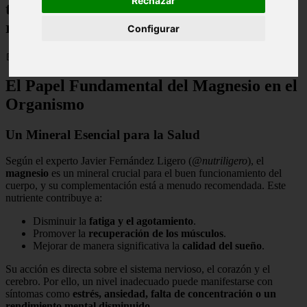
Rechazar
tomar magnesio de forma continuada sin
riesgos?
Configurar
📅 23/01/2026
El Papel Fundamental del Magnesio en el
Organismo
Un Mineral Esencial para la Salud
Según el experto Javier Fernández Ligero (
@nutriligero
), el
magnesio
es un mineral crucial para el buen funcionamiento del
cuerpo, y su complementación está a menudo recomendada. Este
nutriente contribuye a:
Disminuir la
fatiga y el agotamiento
.
Promover la
recuperación de los músculos
.
Mejorar de manera significativa la
calidad del sueño
.
Su acción es directa sobre el sistema nervioso, el corazón y el
cerebro. Por ello, un nivel inadecuado puede manifestarse con
síntomas como
estrés, ansiedad, falta de concentración o un
rendimiento mental disminuido
.