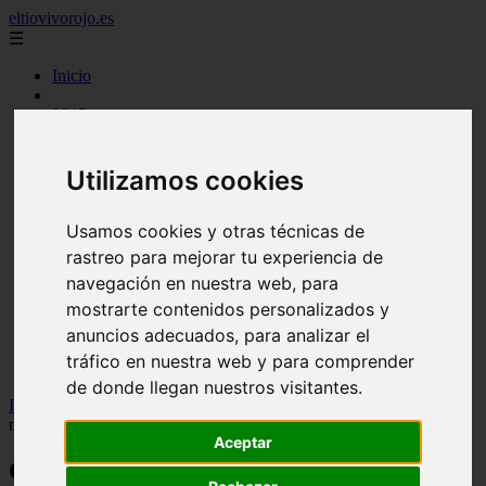
eltiovivorojo.es
☰
Inicio
2015
2016
argentina
carnes
Utilizamos cookies
comidas
espana
Usamos cookies y otras técnicas de
huevos
mariscos
rastreo para mejorar tu experiencia de
otros
navegación en nuestra web, para
postres
mostrarte contenidos personalizados y
producto
reposteria
anuncios adecuados, para analizar el
venezuela
tráfico en nuestra web y para comprender
verduras
de donde llegan nuestros visitantes.
Inicio
>
recetas
>
Consultorio de nutrición: ¿Se puede tomar
magnesio de forma continuada sin riesgos?
Aceptar
Consultorio de nutrición: ¿Se puede