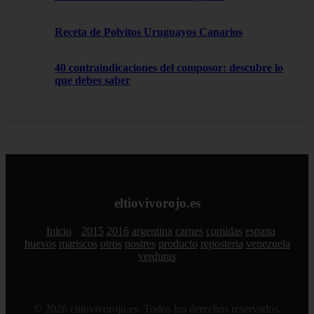
Receta de Polvitos Uruguayos Canarios
40 contraindicaciones del composor: descubre lo
que debes saber
eltiovivorojo.es
Inicio
2015
2016
argentina
carnes
comidas
espana
huevos
mariscos
otros
postres
producto
reposteria
venezuela
verduras
© 2026 eltiovivorojo.es. Todos los derechos reservados.