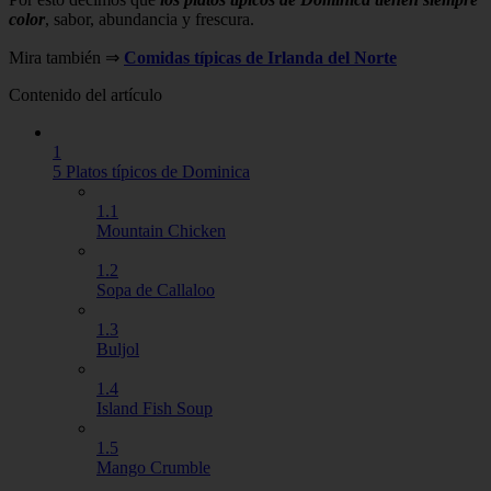
color
, sabor, abundancia y frescura.
Mira también ⇒
Comidas típicas de Irlanda del Norte
Contenido del artículo
1
5 Platos típicos de Dominica
1.1
Mountain Chicken
1.2
Sopa de Callaloo
1.3
Buljol
1.4
Island Fish Soup
1.5
Mango Crumble