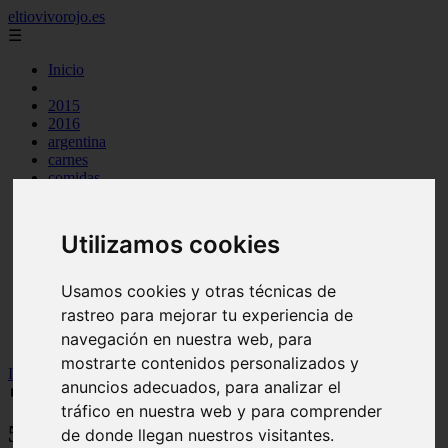
eltiovivorojo.es
☰
Inicio
2015
2016
argentina
carnes
comidas
espana
huevos
mariscos
Utilizamos cookies
otros
postres
producto
Usamos cookies y otras técnicas de
reposteria
rastreo para mejorar tu experiencia de
venezuela
navegación en nuestra web, para
verduras
mostrarte contenidos personalizados y
Inicio
>
recetas
>
5 Comidas típicas de Dominica + RECETAS
anuncios adecuados, para analizar el
►► Paso a Paso
tráfico en nuestra web y para comprender
5 Comidas típicas de Dominica +
de donde llegan nuestros visitantes.