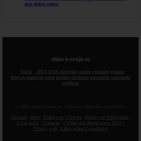
que debes saber
eltiovivorojo.es
Inicio
2015
2016
argentina
carnes
comidas
espana
huevos
mariscos
otros
postres
producto
reposteria
venezuela
verduras
© 2026 eltiovivorojo.es. Todos los derechos reservados.
Sitemap
|
RSS
|
Política de Cookies
|
Política de Privacidad
|
Aviso legal
|
Contacto
|
Creado por 0lemiswebs SEO y
Diseño web
|
Libro sobre Cabañuelas