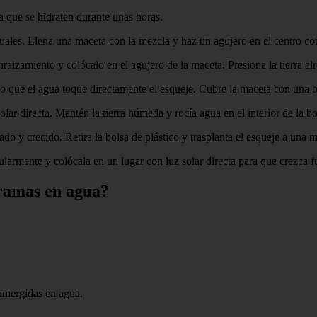
a que se hidraten durante unas horas.
guales. Llena una maceta con la mezcla y haz un agujero en el centro co
izamiento y colócalo en el agujero de la maceta. Presiona la tierra alr
do que el agua toque directamente el esqueje. Cubre la maceta con una b
lar directa. Mantén la tierra húmeda y rocía agua en el interior de la b
o y crecido. Retira la bolsa de plástico y trasplanta el esqueje a una 
larmente y colócala en un lugar con luz solar directa para que crezca fu
 ramas en agua?
sumergidas en agua.