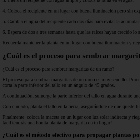
3. Llena un recipiente con agua limpia y coloca la rama en el agua.
4. Coloca el recipiente en un lugar con buena iluminación pero sin expo
5. Cambia el agua del recipiente cada dos días para evitar la acumulac
6. Espera de dos a tres semanas hasta que las raíces hayan crecido lo s
Recuerda mantener la planta en un lugar con buena iluminación y rieg
¿Cuál es el proceso para sembrar margari
¿Cuál es el proceso para sembrar margaritas de un ramo?
El proceso para sembrar margaritas de un ramo es muy sencillo. Primero
corta la parte inferior del tallo en un ángulo de 45 grados.
A continuación, sumerge la parte inferior del tallo en agua durante u
Con cuidado, planta el tallo en la tierra, asegurándote de que quede fi
Finalmente, coloca la maceta en un lugar con luz solar indirecta y rie
fácil tendrás una bonita planta de margarita en tu hogar!
¿Cuál es el método efectivo para propagar plantas po