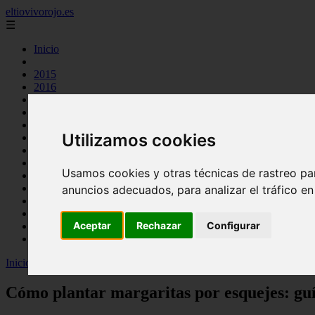
eltiovivorojo.es
☰
Inicio
2015
2016
argentina
carnes
comidas
Utilizamos cookies
espana
huevos
mariscos
Usamos cookies y otras técnicas de rastreo pa
otros
postres
anuncios adecuados, para analizar el tráfico e
producto
reposteria
Aceptar
Rechazar
Configurar
venezuela
verduras
Inicio
>
recetas
>
Cómo plantar margaritas por esquejes: guía paso a 
Cómo plantar margaritas por esquejes: guí