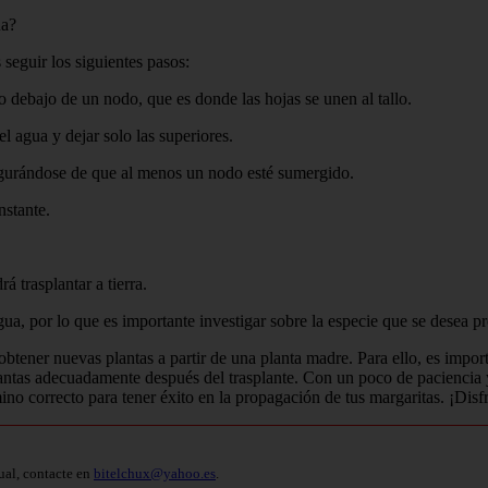
ua?
seguir los siguientes pasos:
o debajo de un nodo, que es donde las hojas se unen al tallo.
el agua y dejar solo las superiores.
segurándose de que al menos un nodo esté sumergido.
nstante.
 trasplantar a tierra.
a, por lo que es importante investigar sobre la especie que se desea pr
 obtener nuevas plantas a partir de una planta madre. Para ello, es impo
 plantas adecuadamente después del trasplante. Con un poco de paciencia
ino correcto para tener éxito en la propagación de tus margaritas. ¡Disfr
ual, contacte en
bitelchux@yahoo.es
.