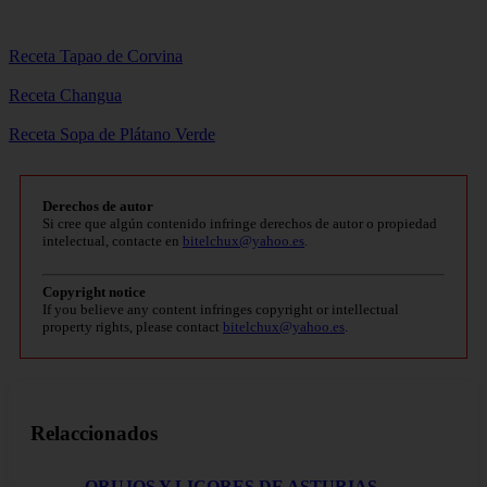
Receta Tapao de Corvina
Receta Changua
Receta Sopa de Plátano Verde
Derechos de autor
Si cree que algún contenido infringe derechos de autor o propiedad
intelectual, contacte en
bitelchux@yahoo.es
.
Copyright notice
If you believe any content infringes copyright or intellectual
property rights, please contact
bitelchux@yahoo.es
.
Relaccionados
ORUJOS Y LICORES DE ASTURIAS