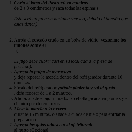
Corta el lomo del Pirarucú en cuadros
de 2 a 3 centímetros y saca todas las espinas (
Este será un proceso bastante sencillo, debido al tamaño que
estas tienen)
.
Arroja el pescado crudo en un bolw de vidrio, y
exprime los
limones sobre él
. (
El jugo debe cubrir casi en su totalidad a la pieza de
pescado).
Agrega la pulpa de maracuyá
y deja reposar la mezcla dentro del refrigerador durante 10
minutos.
Sácalo del refrigerador y
añade pimienta y sal al gusto
, deja reposar de 1 a 2 minutos.
Ahora, añade el ajo triturado, la cebolla picada en plumas y el
cilantro picado en trozos.
Lleva la mezcla a la nevera
durante 15 minutos, o añade 2 cubos de hielo para enfriar la
preparación.
Agrega las gotas tabasco o el ají triturado
al gusto (Opcional