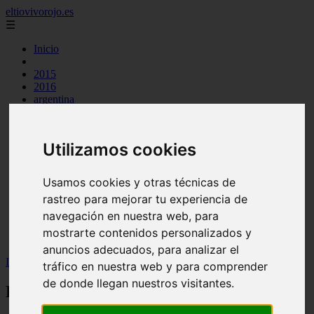
eltiovivorojo.es
☰
Inicio
2015
2016
argentina
carnes
comidas
espana
Utilizamos cookies
huevos
mariscos
otros
Usamos cookies y otras técnicas de
postres
rastreo para mejorar tu experiencia de
producto
reposteria
navegación en nuestra web, para
venezuela
mostrarte contenidos personalizados y
verduras
anuncios adecuados, para analizar el
Inicio
>
recetas
>
Receta Ceviche de Pirarucú
tráfico en nuestra web y para comprender
de donde llegan nuestros visitantes.
Receta Ceviche de Pirarucú