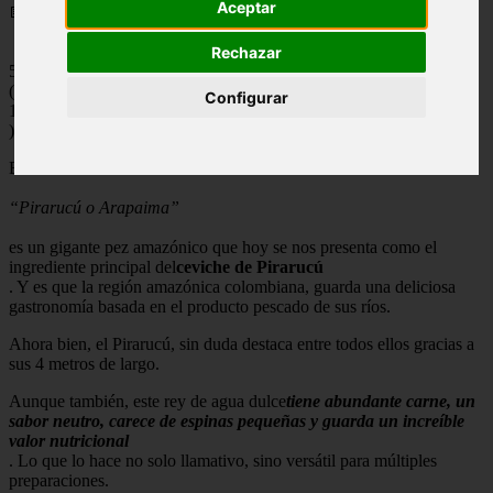
Aceptar
📅 14/05/2025
Rechazar
5
(
Configurar
1
)
El
“Pirarucú o Arapaima”
es un gigante pez amazónico que hoy se nos presenta como el
ingrediente principal del
ceviche de Pirarucú
. Y es que la región amazónica colombiana, guarda una deliciosa
gastronomía basada en el producto pescado de sus ríos.
Ahora bien, el Pirarucú, sin duda destaca entre todos ellos gracias a
sus 4 metros de largo.
Aunque también, este rey de agua dulce
tiene abundante carne, un
sabor neutro, carece de espinas pequeñas y guarda un increíble
valor nutricional
. Lo que lo hace no solo llamativo, sino versátil para múltiples
preparaciones.