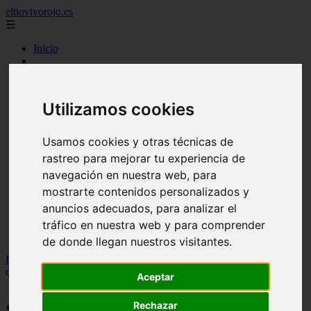
eltiovivorojo.es
☰
Inicio
2015
2016
argentina
Utilizamos cookies
carnes
comidas
espana
Usamos cookies y otras técnicas de
huevos
rastreo para mejorar tu experiencia de
mariscos
otros
navegación en nuestra web, para
postres
mostrarte contenidos personalizados y
producto
anuncios adecuados, para analizar el
reposteria
venezuela
tráfico en nuestra web y para comprender
verduras
de donde llegan nuestros visitantes.
Inicio
>
recetas
>
¿La avena contiene gluten? ¿Pueden comerlo los
celíacos?
Aceptar
¿La avena contiene gluten? ¿Pueden
Rechazar