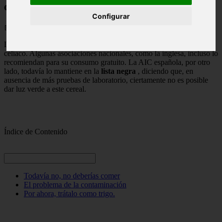
comerlo los celíacos?
Configurar
📅 19/05/2025
La avena es uno de los alimentos más controvertidos en el universo
celíaco. Algunas asociaciones nacionales, como la inglesa, incluso lo
recomiendan para su consumo gratuito. La AIC española, por otro
lado, todavía lo mantiene en la
lista negra
, diciendo que, en
ausencia de más pruebas de laboratorio, ciertamente no es posible
dar luz verde a este cereal.
Índice de Contenido
Todavía no, no deberías comer
El problema de la contaminación
Por ahora, trátalo como trigo.