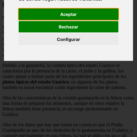
(Venezuela) | 5 Recetas
Aceptar
📅 23/05/2025
Rechazar
El estado Guárico es uno de los que conforman el país de
Venezuela, se ubica en el centro venezolano, específicamente en la
región de los llanos. Este estado se conoce por su alto índice en la
Configurar
actividad ganadera. En este artículo te vamos a enseñar cuales son
las
comidas típicas del estado Guárico
, espero que sean de tu
agrado.
Debido a la ganadería, la comida típica del estado Guárico se
caracteriza por la presencia de la carne, el pollo y la gallina, los
cuales pasan a formar parte de los ingredientes principales de los
platos típicos del estado Guárico
; en algunos de los platos,
también es usual encontrar como ingrediente la carne de paloma.
Otra de las características de la comida guariqueña es la fritura como
una forma de preparar los alimentos, aunque en otros estados la
fritura también tiene presencia, es un rasgo predominante en
Guárico.
Otro de los datos que hay que tomar en cuenta es que el Pisillo
Guariqueño es uno de los símbolos de la gastronomía en Guárico, y
consiste precisamente en una fritura, la cual se aliña con ajo y ají