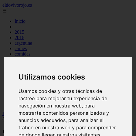
eltiovivorojo.es
☰
Inicio
2015
2016
argentina
carnes
comidas
espana
huevos
mariscos
Utilizamos cookies
otros
postres
producto
Usamos cookies y otras técnicas de
reposteria
venezuela
rastreo para mejorar tu experiencia de
verduras
navegación en nuestra web, para
mostrarte contenidos personalizados y
Inicio
>
recetas
>
🥑 Comidas típicas del Estado Guárico
(Venezuela) | 5 Recetas
anuncios adecuados, para analizar el
tráfico en nuestra web y para comprender
🥑 Comidas típicas del Estado Guárico
de donde llegan nuestros visitantes.