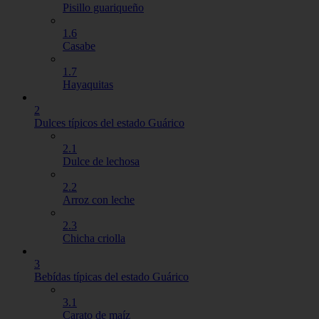
Pisillo guariqueño
1.6
Casabe
1.7
Hayaquitas
2
Dulces típicos del estado Guárico
2.1
Dulce de lechosa
2.2
Arroz con leche
2.3
Chicha criolla
3
Bebídas típicas del estado Guárico
3.1
Carato de maíz