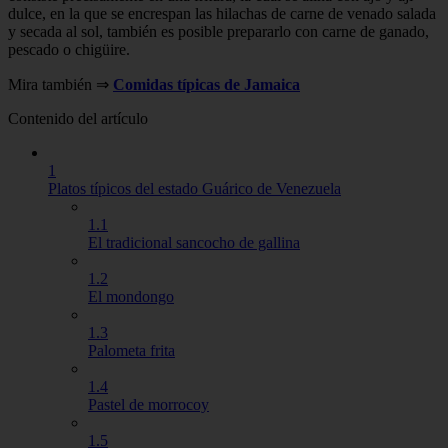
dulce, en la que se encrespan las hilachas de carne de venado salada
y secada al sol, también es posible prepararlo con carne de ganado,
pescado o chigüire.
Mira también ⇒
Comidas típicas de Jamaica
Contenido del artículo
1
Platos típicos del estado Guárico de Venezuela
1.1
El tradicional sancocho de gallina
1.2
El mondongo
1.3
Palometa frita
1.4
Pastel de morrocoy
1.5