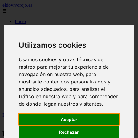
eltiovivorojo.es
☰
Inicio
2015
2016
Utilizamos cookies
argentina
carnes
comidas
Usamos cookies y otras técnicas de
espana
huevos
rastreo para mejorar tu experiencia de
mariscos
navegación en nuestra web, para
otros
mostrarte contenidos personalizados y
postres
producto
anuncios adecuados, para analizar el
reposteria
tráfico en nuestra web y para comprender
venezuela
de donde llegan nuestros visitantes.
verduras
Inicio
>
recetas
>
El sencillo ingrediente que necesitas agregar a los
Aceptar
huevos revueltos para que queden súper esponjosos
Rechazar
El sencillo ingrediente que necesitas