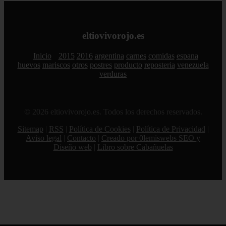
eltiovivorojo.es
Inicio
2015
2016
argentina
carnes
comidas
espana
huevos
mariscos
otros
postres
producto
reposteria
venezuela
verduras
© 2026 eltiovivorojo.es. Todos los derechos reservados.
Sitemap
|
RSS
|
Política de Cookies
|
Política de Privacidad
|
Aviso legal
|
Contacto
|
Creado por 0lemiswebs SEO y
Diseño web
|
Libro sobre Cabañuelas