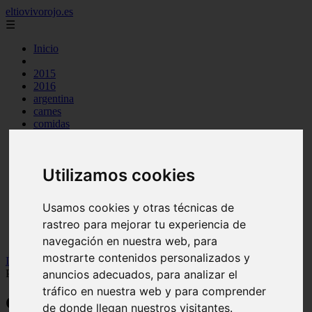
eltiovivorojo.es
☰
Inicio
2015
2016
argentina
carnes
comidas
espana
huevos
mariscos
Utilizamos cookies
otros
postres
producto
Usamos cookies y otras técnicas de
reposteria
rastreo para mejorar tu experiencia de
venezuela
verduras
navegación en nuestra web, para
mostrarte contenidos personalizados y
Inicio
>
recetas
>
Comidas típicas de Ecuador + RECETAS ✔✔
Paso a Paso
anuncios adecuados, para analizar el
tráfico en nuestra web y para comprender
Comidas típicas de Ecuador + RECETAS
de donde llegan nuestros visitantes.