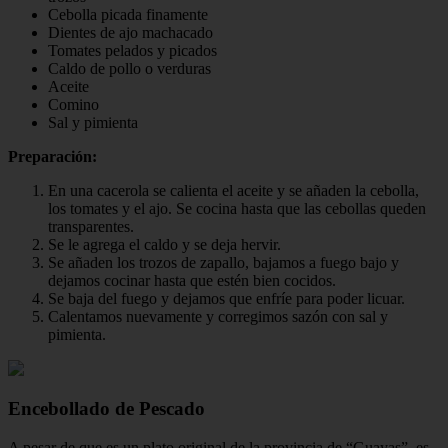
Cebolla picada finamente
Dientes de ajo machacado
Tomates pelados y picados
Caldo de pollo o verduras
Aceite
Comino
Sal y pimienta
Preparación:
En una cacerola se calienta el aceite y se añaden la cebolla,
los tomates y el ajo. Se cocina hasta que las cebollas queden
transparentes.
Se le agrega el caldo y se deja hervir.
Se añaden los trozos de zapallo, bajamos a fuego bajo y
dejamos cocinar hasta que estén bien cocidos.
Se baja del fuego y dejamos que enfríe para poder licuar.
Calentamos nuevamente y corregimos sazón con sal y
pimienta.
Encebollado de Pescado
A pesar de que es un plato original de la provincia de “Guayas”, es