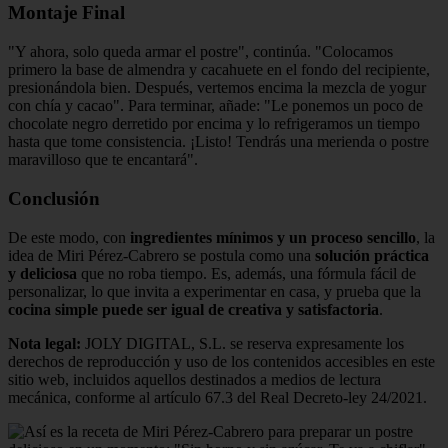
Montaje Final
"Y ahora, solo queda armar el postre", continúa. "Colocamos
primero la base de almendra y cacahuete en el fondo del recipiente,
presionándola bien. Después, vertemos encima la mezcla de yogur
con chía y cacao". Para terminar, añade: "Le ponemos un poco de
chocolate negro derretido por encima y lo refrigeramos un tiempo
hasta que tome consistencia. ¡Listo! Tendrás una merienda o postre
maravilloso que te encantará".
Conclusión
De este modo, con
ingredientes mínimos y un proceso sencillo
, la
idea de Miri Pérez-Cabrero se postula como una
solución práctica
y deliciosa
que no roba tiempo. Es, además, una fórmula fácil de
personalizar, lo que invita a experimentar en casa, y prueba que la
cocina simple puede ser igual de creativa y satisfactoria
.
Nota legal:
JOLY DIGITAL, S.L. se reserva expresamente los
derechos de reproducción y uso de los contenidos accesibles en este
sitio web, incluidos aquellos destinados a medios de lectura
mecánica, conforme al artículo 67.3 del Real Decreto-ley 24/2021.