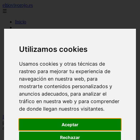
eltiovivorojo.es
☰
Inicio
2015
2016
argentina
Utilizamos cookies
carnes
comidas
espana
Usamos cookies y otras técnicas de
huevos
rastreo para mejorar tu experiencia de
mariscos
otros
navegación en nuestra web, para
postres
mostrarte contenidos personalizados y
producto
anuncios adecuados, para analizar el
reposteria
venezuela
tráfico en nuestra web y para comprender
verduras
de donde llegan nuestros visitantes.
Inicio
>
recetas
>
Así es la receta de Miri Pérez-Cabrero para
preparar un postre delicioso en un momento: "Sin horno y sin
Aceptar
azúcar. Te va a chiflar"
Rechazar