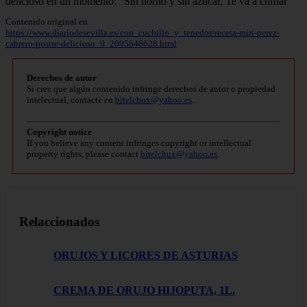
Contenido original en
https://www.diariodesevilla.es/con_cuchillo_y_tenedor/receta-miri-perez-
cabrero-postre-delicioso_0_2005646628.html
Derechos de autor
Si cree que algún contenido infringe derechos de autor o propiedad
intelectual, contacte en
bitelchux@yahoo.es
.
Copyright notice
If you believe any content infringes copyright or intellectual
property rights, please contact
bitelchux@yahoo.es
.
Relaccionados
ORUJOS Y LICORES DE ASTURIAS
CREMA DE ORUJO HIJOPUTA, 1L.