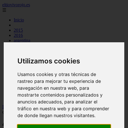
eltiovivorojo.es
☰
Inicio
2015
2016
argentina
carnes
comidas
espana
Utilizamos cookies
huevos
mariscos
otros
Usamos cookies y otras técnicas de
postres
rastreo para mejorar tu experiencia de
producto
reposteria
navegación en nuestra web, para
venezuela
mostrarte contenidos personalizados y
verduras
anuncios adecuados, para analizar el
Inicio
>
recetas
>
40 contraindicaciones del composor: descubre lo
tráfico en nuestra web y para comprender
que debes saber
de donde llegan nuestros visitantes.
40 contraindicaciones del composor: