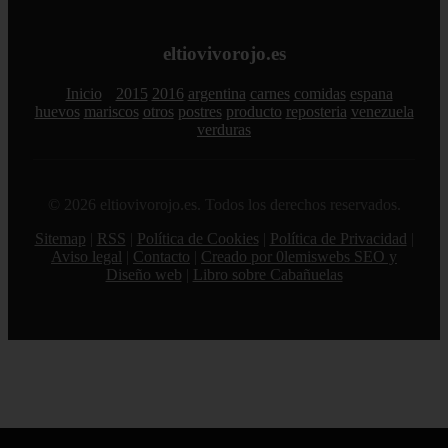
eltiovivorojo.es
Inicio
2015
2016
argentina
carnes
comidas
espana
huevos
mariscos
otros
postres
producto
reposteria
venezuela
verduras
© 2026 eltiovivorojo.es. Todos los derechos reservados.
Sitemap
|
RSS
|
Política de Cookies
|
Política de Privacidad
|
Aviso legal
|
Contacto
|
Creado por 0lemiswebs SEO y
Diseño web
|
Libro sobre Cabañuelas