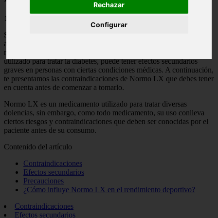
Rechazar
📅 12/05/2025
Configurar
Si sufres de hipertensión arterial, enfermedad renal o hepática, o
alguna enfermedad del corazón, es importante que conozcas los
riesgos asociados al consumo de Normo LX. Este medicamento,
utilizado para tratar la diabetes, puede tener efectos secundarios
graves en personas con ciertas condiciones médicas. A continuación,
te presentamos las contraindicaciones de Normo LX que debes tener
en cuenta antes de comenzar a tomarlo.
Normo LX es un medicamento utilizado para tratar diversas
dolencias, sin embargo, como todo medicamento, su uso conlleva
ciertos riesgos y contraindicaciones que deben ser conocidas por el
paciente antes de su consumo.
Contenido del artículo
Contraindicaciones
Efectos secundarios
Precauciones
¿Cómo influye Normo LX en el rendimiento deportivo?
Contraindicaciones
Efectos secundarios