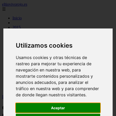
eltiovivorojo.es
☰
Inicio
2015
2016
argentina
carnes
Utilizamos cookies
comidas
espana
huevos
Usamos cookies y otras técnicas de
mariscos
rastreo para mejorar tu experiencia de
otros
postres
navegación en nuestra web, para
producto
mostrarte contenidos personalizados y
reposteria
anuncios adecuados, para analizar el
venezuela
verduras
tráfico en nuestra web y para comprender
de donde llegan nuestros visitantes.
Inicio
>
recetas
>
Contraindicaciones normo lx: conoce los riesgos
Contraindicaciones normo lx: conoce los
Aceptar
riesgos