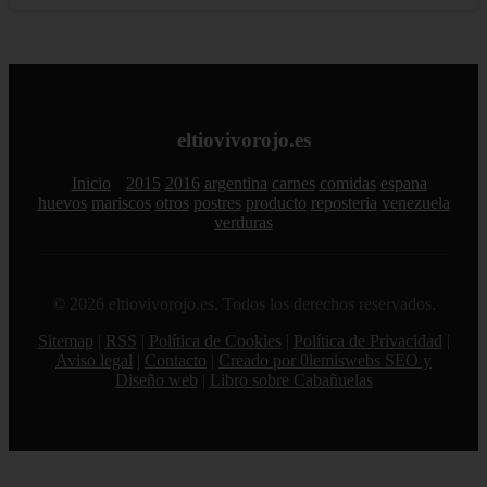
eltiovivorojo.es
Inicio
2015
2016
argentina
carnes
comidas
espana
huevos
mariscos
otros
postres
producto
reposteria
venezuela
verduras
© 2026 eltiovivorojo.es. Todos los derechos reservados.
Sitemap
|
RSS
|
Política de Cookies
|
Política de Privacidad
|
Aviso legal
|
Contacto
|
Creado por 0lemiswebs SEO y
Diseño web
|
Libro sobre Cabañuelas