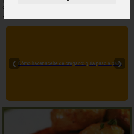
Descubre todas las noticias de la categoría carnes. Artículos
actualizados y contenido de calidad en eltiovivorojo.es.
Mostrando 1 - 1 de 1 artículos
❮
❯
Cómo hacer aceite de orégano: guía paso a paso