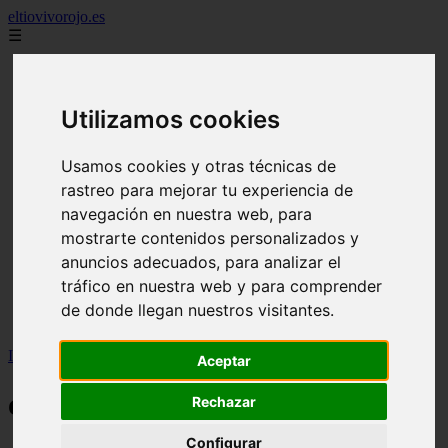
eltiovivorojo.es
☰
2015
2016
Utilizamos cookies
argentina
carnes
comidas
Usamos cookies y otras técnicas de
espana
rastreo para mejorar tu experiencia de
huevos
navegación en nuestra web, para
mariscos
otros
mostrarte contenidos personalizados y
postres
anuncios adecuados, para analizar el
producto
tráfico en nuestra web y para comprender
reposteria
venezuela
de donde llegan nuestros visitantes.
verduras
Inicio
>
carnes
Aceptar
carnes
Rechazar
Configurar