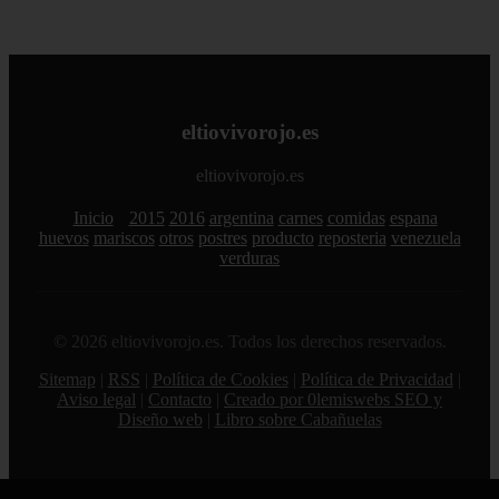
eltiovivorojo.es
eltiovivorojo.es
Inicio
2015
2016
argentina
carnes
comidas
espana
huevos
mariscos
otros
postres
producto
reposteria
venezuela
verduras
© 2026 eltiovivorojo.es. Todos los derechos reservados.
Sitemap
|
RSS
|
Política de Cookies
|
Política de Privacidad
|
Aviso legal
|
Contacto
|
Creado por 0lemiswebs SEO y
Diseño web
|
Libro sobre Cabañuelas