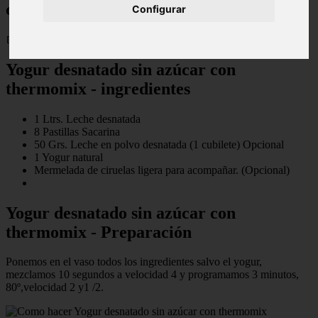
con thermomix
Configurar
📅 16/05/2025
Yogur desnatado sin azúcar con
thermomix - ingredientes
1 Ltrs. Leche desnatada
8 Pastillas Sacarina
50 Grs. Leche en polvo desnatada (1 cubilete) Opcional
1 Yogur natural
Mermelada de ciruelas ligera para acompañar. (Opcional)
Yogur desnatado sin azúcar con
thermomix - Preparación
Ponemos en el vaso todos los ingredientes salvo el yogur,
mezclamos 10 segundos a velocidad 4 y programamos 3 minutos,
80º,velocidad 2 y1 /2.