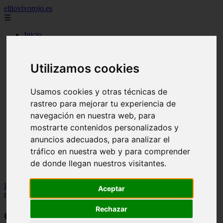
eltiovivorojo.es
☰
Inicio
2015
2016
Utilizamos cookies
argentina
carnes
comidas
Usamos cookies y otras técnicas de
espana
rastreo para mejorar tu experiencia de
huevos
navegación en nuestra web, para
mariscos
otros
mostrarte contenidos personalizados y
postres
anuncios adecuados, para analizar el
producto
tráfico en nuestra web y para comprender
reposteria
venezuela
de donde llegan nuestros visitantes.
verduras
Inicio
>
recetas
>
Como hacer Yogur desnatado sin azúcar con
Aceptar
thermomix
Rechazar
Como hacer Yogur desnatado sin azúcar