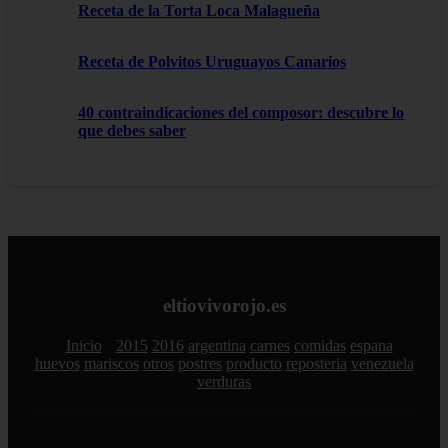
Receta de la Torta Loca Malagueña
Receta de Polvitos Uruguayos Canarios
40 contraindicaciones del composor: descubre lo
que debes saber
eltiovivorojo.es
Inicio
2015
2016
argentina
carnes
comidas
espana
huevos
mariscos
otros
postres
producto
reposteria
venezuela
verduras