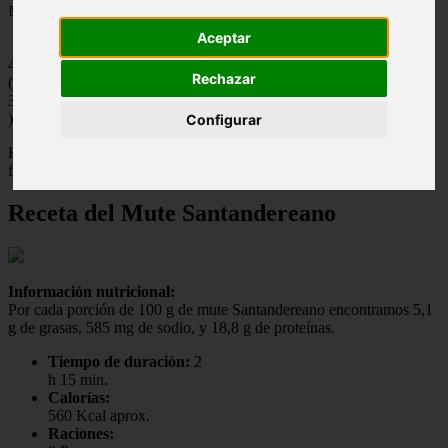
📅 21/05/2025
Aceptar
4.4
Rechazar
(
36
)
Configurar
Hoy les traigo la receta del delicioso plato típico de Colombia el
famoso mute santandereano tradicional
Receta del
Mute Santandereano
Información nutricional:
Por cada porción de 100 g de mute Santandereano encontramos 5,1
g de grasas, 585 mg de sodio, y 18,8 g de proteínas.
Tiempo de duración:
2
h 15 min.
Calorías:
560 Kcal aprox.
Raciones: