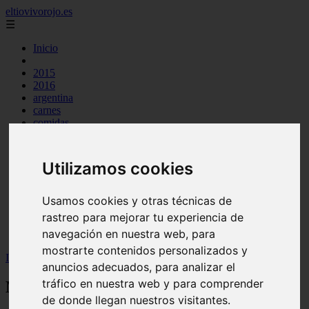
eltiovivorojo.es
☰
Inicio
2015
2016
argentina
carnes
comidas
espana
huevos
mariscos
Utilizamos cookies
otros
postres
producto
Usamos cookies y otras técnicas de
reposteria
rastreo para mejorar tu experiencia de
venezuela
navegación en nuestra web, para
verduras
mostrarte contenidos personalizados y
Inicio
>
recetas
>
Mute Santandereano
anuncios adecuados, para analizar el
tráfico en nuestra web y para comprender
Mute Santandereano
de donde llegan nuestros visitantes.