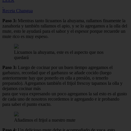
LEER
Receta Changua
Paso 3:
Mientras tanto licuamos la ahuyama, rallamos finamente la
zanahoria y también rallamos el apio, y se lo agregamos a la olla del
mute, esto le ayudará para el sabor y el espesor porque recuerde un
mute rico es muy espeso.
Licuamos la ahuyama, este es el aspecto que nos
quedará
Paso 3:
Luego de cocinar por un buen tiempo agregamos el
garbanzo, recordad que el garbanzo se añade cocido (luego
anteriormente hay que ponerlo en olla a presión, o tenerlo
preparado). Agregamos también el frijol frescoy tapamos la olla y
dejamos cocinar más
para que vaya expresando un poco agregamos la sal esto es al gusto
de cada uno de nosotros recordemos ir agregando e ir probando
para saber el punto exacto.
Añadimos el frijol a nuestro mute
Paso 4:
Un delicioso mute debe ir acompañado de yuca, esto