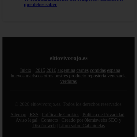
que debes saber
eltiovivorojo.es
Inicio
2015
2016
argentina
carnes
comidas
espana
huevos
mariscos
otros
postres
producto
reposteria
venezuela
verduras
© 2026 eltiovivorojo.es. Todos los derechos reservados.
Sitemap
|
RSS
|
Política de Cookies
|
Política de Privacidad
|
Aviso legal
|
Contacto
|
Creado por 0lemiswebs SEO y
Diseño web
|
Libro sobre Cabañuelas