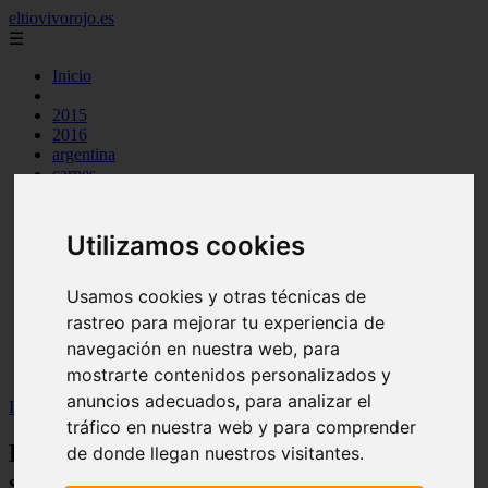
eltiovivorojo.es
☰
Inicio
2015
2016
argentina
carnes
comidas
espana
huevos
Utilizamos cookies
mariscos
otros
postres
Usamos cookies y otras técnicas de
producto
rastreo para mejorar tu experiencia de
reposteria
navegación en nuestra web, para
venezuela
verduras
mostrarte contenidos personalizados y
anuncios adecuados, para analizar el
Inicio
>
recetas
>
Pote de berzas sin fabes: ¡delicioso y saludable!
tráfico en nuestra web y para comprender
Pote de berzas sin fabes: ¡delicioso y
de donde llegan nuestros visitantes.
saludable!