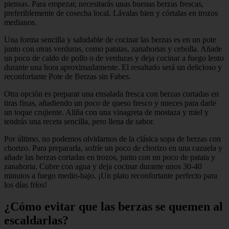
piensas. Para empezar, necesitarás unas buenas berzas frescas,
preferiblemente de cosecha local. Lávalas bien y córtalas en trozos
medianos.
Una forma sencilla y saludable de cocinar las berzas es en un pote
junto con otras verduras, como patatas, zanahorias y cebolla. Añade
un poco de caldo de pollo o de verduras y deja cocinar a fuego lento
durante una hora aproximadamente. El resultado será un delicioso y
reconfortante Pote de Berzas sin Fabes.
Otra opción es preparar una ensalada fresca con berzas cortadas en
tiras finas, añadiendo un poco de queso fresco y nueces para darle
un toque crujiente. Aliña con una vinagreta de mostaza y miel y
tendrás una receta sencilla, pero llena de sabor.
Por último, no podemos olvidarnos de la clásica sopa de berzas con
chorizo. Para prepararla, sofríe un poco de chorizo en una cazuela y
añade las berzas cortadas en trozos, junto con un poco de patata y
zanahoria. Cubre con agua y deja cocinar durante unos 30-40
minutos a fuego medio-bajo. ¡Un plato reconfortante perfecto para
los días fríos!
¿Cómo evitar que las berzas se quemen al
escaldarlas?