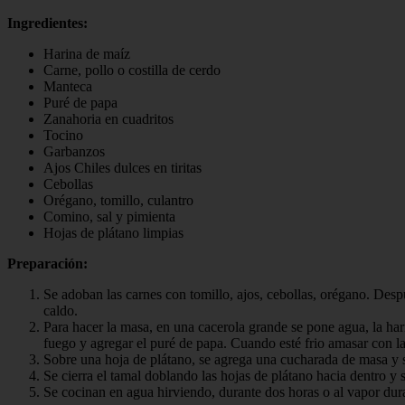
Ingredientes:
Harina de maíz
Carne, pollo o costilla de cerdo
Manteca
Puré de papa
Zanahoria en cuadritos
Tocino
Garbanzos
Ajos Chiles dulces en tiritas
Cebollas
Orégano, tomillo, culantro
Comino, sal y pimienta
Hojas de plátano limpias
Preparación:
Se adoban las carnes con tomillo, ajos, cebollas, orégano. Desp
caldo.
Para hacer la masa, en una cacerola grande se pone agua, la har
fuego y agregar el puré de papa. Cuando esté frio amasar con l
Sobre una hoja de plátano, se agrega una cucharada de masa y se
Se cierra el tamal doblando las hojas de plátano hacia dentro y 
Se cocinan en agua hirviendo, durante dos horas o al vapor dur