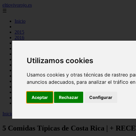
eltiovivorojo.es
☰
Inicio
2015
2016
argentina
carnes
comidas
Utilizamos cookies
espana
huevos
mariscos
Usamos cookies y otras técnicas de rastreo pa
otros
postres
anuncios adecuados, para analizar el tráfico e
producto
reposteria
Aceptar
Rechazar
Configurar
venezuela
verduras
Inicio
>
recetas
>
5 Comidas Típicas de Costa Rica | + RECETAS 
5 Comidas Típicas de Costa Rica | + R