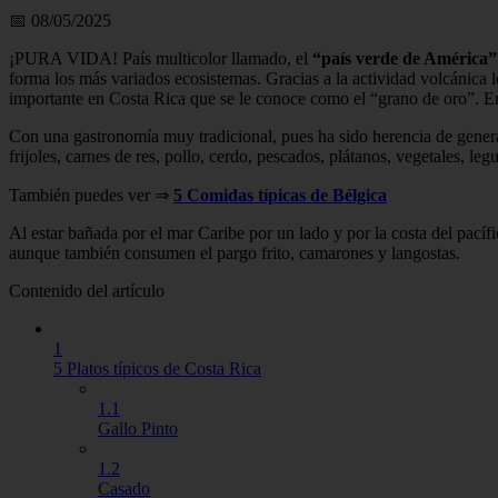
📅 08/05/2025
¡PURA VIDA! País multicolor llamado, el
“país verde de América”
forma los más variados ecosistemas. Gracias a la actividad volcánica lo
importante en Costa Rica que se le conoce como el “grano de oro”. En
Con una gastronomía muy tradicional, pues ha sido herencia de gener
frijoles, carnes de res, pollo, cerdo, pescados, plátanos, vegetales, 
También puedes ver ⇒
5 Comidas típicas de Bélgica
Al estar bañada por el mar Caribe por un lado y por la costa del pací
aunque también consumen el pargo frito, camarones y langostas.
Contenido del artículo
1
5 Platos típicos de Costa Rica
1.1
Gallo Pinto
1.2
Casado