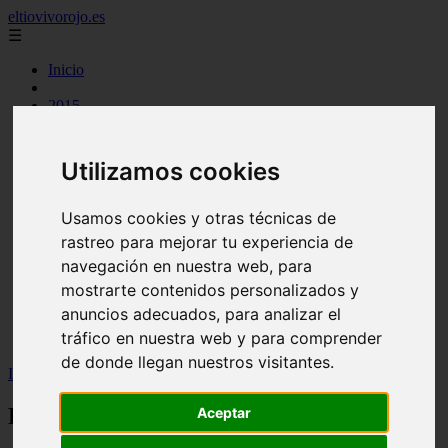
eltiovivorojo.es
☰
Inicio
2015
2016
argentina
carnes
Utilizamos cookies
comidas
espana
huevos
Usamos cookies y otras técnicas de
mariscos
rastreo para mejorar tu experiencia de
otros
navegación en nuestra web, para
postres
producto
mostrarte contenidos personalizados y
reposteria
anuncios adecuados, para analizar el
venezuela
tráfico en nuestra web y para comprender
verduras
de donde llegan nuestros visitantes.
Inicio
>
recetas
>
Receta de milanesa de apio
Receta de milanesa de apio
Aceptar