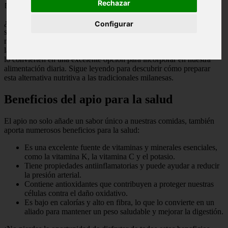
Rechazar
📅 09/05/2025
¿Te encantan las milanesas pero quieres probar opciones más
Configurar
saludables? En este artículo te presentamos una deliciosa receta de
milanesa de apio que te sorprenderá con su sabor y beneficios para
la salud. El apio es un vegetal lleno de nutrientes y propiedades que
lo convierten en una excelente opción para incorporar en nuestra
alimentación diaria. Sigue leyendo para descubrir cómo preparar
esta alternativa nutritiva a las tradicionales milanesas.
Beneficios del apio para la salud
El apio no solo añade un sabor único a nuestras comidas, también
aporta numerosos beneficios para la salud:
Es una excelente fuente de vitaminas y minerales esenciales,
como la vitamina K, la vitamina C y el potasio.
Tiene propiedades antiinflamatorias y puede ayudar a reducir
la presión arterial.
Contiene antioxidantes que contribuyen a proteger nuestras
células contra el daño oxidativo.
Es bajo en calorías y alto en fibra, lo que lo convierte en un
aliado para mantener un peso saludable y mejorar la digestión.