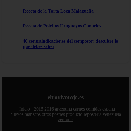
Receta de la Torta Loca Malagueña
Receta de Polvitos Uruguayos Canarios
40 contraindicaciones del composor: descubre lo
que debes saber
eltiovivorojo.es
Inicio
2015
2016
argentina
carnes
comidas
espana
huevos
mariscos
otros
postres
producto
reposteria
venezuela
verduras