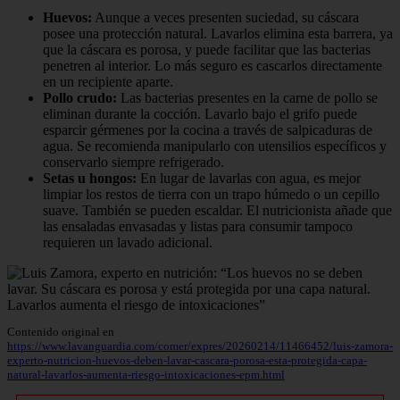
Huevos:
Aunque a veces presenten suciedad, su cáscara
posee una protección natural. Lavarlos elimina esta barrera, ya
que la cáscara es porosa, y puede facilitar que las bacterias
penetren al interior. Lo más seguro es cascarlos directamente
en un recipiente aparte.
Pollo crudo:
Las bacterias presentes en la carne de pollo se
eliminan durante la cocción. Lavarlo bajo el grifo puede
esparcir gérmenes por la cocina a través de salpicaduras de
agua. Se recomienda manipularlo con utensilios específicos y
conservarlo siempre refrigerado.
Setas u hongos:
En lugar de lavarlas con agua, es mejor
limpiar los restos de tierra con un trapo húmedo o un cepillo
suave. También se pueden escaldar. El nutricionista añade que
las ensaladas envasadas y listas para consumir tampoco
requieren un lavado adicional.
Contenido original en
https://www.lavanguardia.com/comer/expres/20260214/11466452/luis-zamora-
experto-nutricion-huevos-deben-lavar-cascara-porosa-esta-protegida-capa-
natural-lavarlos-aumenta-riesgo-intoxicaciones-epm.html