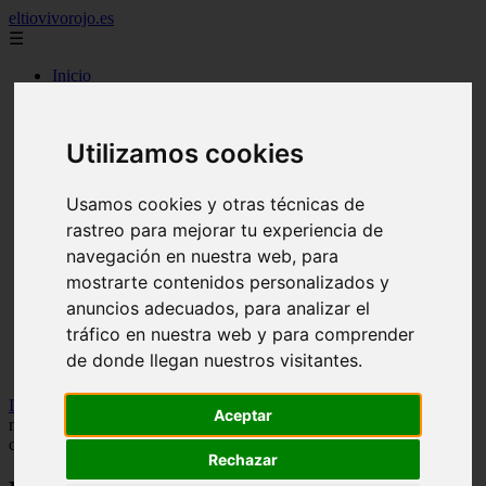
eltiovivorojo.es
☰
Inicio
2015
2016
Utilizamos cookies
argentina
carnes
comidas
Usamos cookies y otras técnicas de
espana
rastreo para mejorar tu experiencia de
huevos
mariscos
navegación en nuestra web, para
otros
mostrarte contenidos personalizados y
postres
anuncios adecuados, para analizar el
producto
reposteria
tráfico en nuestra web y para comprender
venezuela
de donde llegan nuestros visitantes.
verduras
Inicio
>
recetas
>
Luis Zamora, experto en nutrición: “Los huevos
Aceptar
no se deben lavar. Su cáscara es porosa y está protegida por una
capa natural. Lavarlos aumenta el riesgo de intoxicaciones”
Rechazar