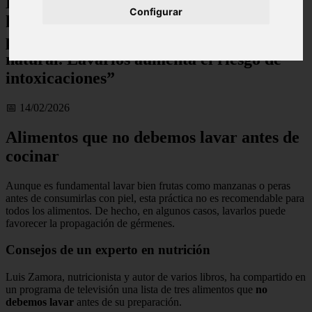
Luis Zamora, experto en nutrición: “Los
Configurar
huevos no se deben lavar. Su cáscara es
porosa y está protegida por una capa
natural. Lavarlos aumenta el riesgo de
intoxicaciones”
📅 14/02/2026
Alimentos que no debemos lavar antes de
cocinar
Aunque es fundamental lavar bien frutas como manzanas o peras
antes de consumirlas con piel, esta práctica no es recomendable para
todos los alimentos. De hecho, en algunos casos, lavarlos puede
favorecer la propagación de gérmenes.
Consejos de un experto en nutrición
Luis Zamora, nutricionista y autor de varios libros, ha compartido en
un programa de televisión una lista de tres alimentos que
no
debemos lavar
antes de su preparación.